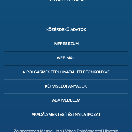
TÚRAÚTVONALAK
KÖZÉRDEKŰ ADATOK
IMPRESSZUM
WEB-MAIL
A POLGÁRMESTERI HIVATAL TELEFONKÖNYVE
KÉPVISELŐI ANYAGOK
ADATVÉDELEM
AKADÁLYMENTESÍTÉSI NYILATKOZAT
Zalaegerszeg Megyei Jogú Város Polgármesteri Hivatala