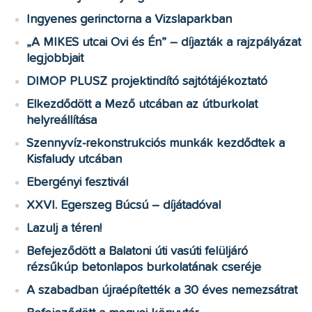
Ingyenes gerinctorna a Vizslaparkban
„A MIKES utcai Ovi és Én” – díjazták a rajzpályázat
legjobbjait
DIMOP PLUSZ projektindító sajtótájékoztató
Elkezdődött a Mező utcában az útburkolat
helyreállítása
Szennyvíz-rekonstrukciós munkák kezdődtek a
Kisfaludy utcában
Ebergényi fesztivál
XXVI. Egerszeg Búcsú – díjátadóval
Lazulj a téren!
Befejeződött a Balatoni úti vasúti felüljáró
rézsűkúp betonlapos burkolatának cseréje
A szabadban újraépítették a 30 éves nemezsátrat