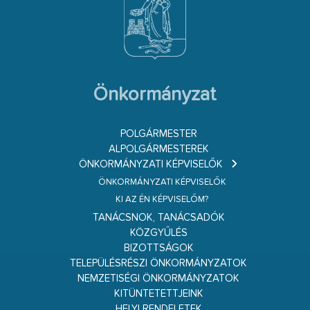
Önkormányzat
POLGÁRMESTER
ALPOLGÁRMESTEREK
ÖNKORMÁNYZATI KÉPVISELŐK
ÖNKORMÁNYZATI KÉPVISELŐK
KI AZ ÉN KÉPVISELŐM?
TANÁCSNOK, TANÁCSADÓK
KÖZGYŰLÉS
BIZOTTSÁGOK
TELEPÜLÉSRÉSZI ÖNKORMÁNYZATOK
NEMZETISÉGI ÖNKORMÁNYZATOK
KITÜNTETETTJEINK
HELYI RENDELETEK