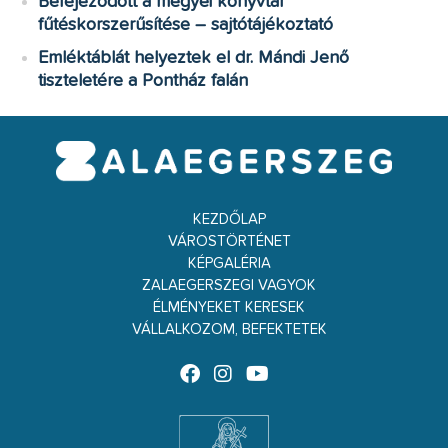
Befejeződött a megyei könyvtár
fűtéskorszerűsítése – sajtótájékoztató
Emléktáblát helyeztek el dr. Mándi Jenő
tiszteletére a Pontház falán
KEZDŐLAP
VÁROSTÖRTÉNET
KÉPGALÉRIA
ZALAEGERSZEGI VAGYOK
ÉLMÉNYEKET KERESEK
VÁLLALKOZOM, BEFEKTETEK