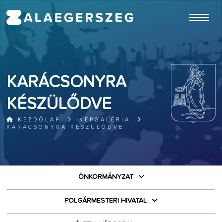
ugrás a fő tartalomhoz
KARÁCSONYRA
KÉSZÜLŐDVE
KEZDŐLAP
KÉPGALÉRIA
KARÁCSONYRA KÉSZÜLŐDVE
ÖNKORMÁNYZAT
POLGÁRMESTERI HIVATAL