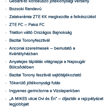
Gébárti-tó körbeúszó jótékonysági verseny
Bozsoki Randevú
Zalakerámia ZTE KK megkezdte a felkészülést
ZTE FC – Paksi FC
Triatlon váltó Országos Bajnokság
Bazitai Toronyfesztivál
Anconai szerelmesek – bemutató a
Kvártélyházban
Anyatejes táplálás világnapja a Napsugár
Bölcsődében
Bazitai Torony fesztivál sajtótájékoztató
Tókerülő jótékonysági futás
Ingyenes gerinctorna a Vizslaparkban
„A MIKES utcai Ovi és Én” – díjazták a rajzpályázat
legjobbjait