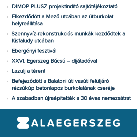
DIMOP PLUSZ projektindító sajtótájékoztató
Elkezdődött a Mező utcában az útburkolat
helyreállítása
Szennyvíz-rekonstrukciós munkák kezdődtek a
Kisfaludy utcában
Ebergényi fesztivál
XXVI. Egerszeg Búcsú – díjátadóval
Lazulj a téren!
Befejeződött a Balatoni úti vasúti felüljáró
rézsűkúp betonlapos burkolatának cseréje
A szabadban újraépítették a 30 éves nemezsátrat