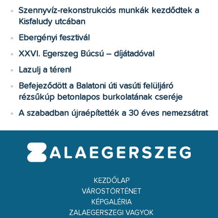
Szennyvíz-rekonstrukciós munkák kezdődtek a
Kisfaludy utcában
Ebergényi fesztivál
XXVI. Egerszeg Búcsú – díjátadóval
Lazulj a téren!
Befejeződött a Balatoni úti vasúti felüljáró
rézsűkúp betonlapos burkolatának cseréje
A szabadban újraépítették a 30 éves nemezsátrat
KEZDŐLAP
VÁROSTÖRTÉNET
KÉPGALÉRIA
ZALAEGERSZEGI VAGYOK