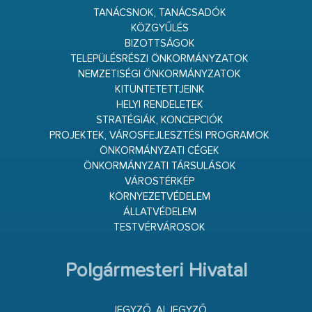
TANÁCSNOK, TANÁCSADÓK
KÖZGYŰLÉS
BIZOTTSÁGOK
TELEPÜLÉSRÉSZI ÖNKORMÁNYZATOK
NEMZETISÉGI ÖNKORMÁNYZATOK
KITÜNTETETTJEINK
HELYI RENDELETEK
STRATÉGIÁK, KONCEPCIÓK
PROJEKTEK, VÁROSFEJLESZTÉSI PROGRAMOK
ÖNKORMÁNYZATI CÉGEK
ÖNKORMÁNYZATI TÁRSULÁSOK
VÁROSTÉRKÉP
KÖRNYEZETVÉDELEM
ÁLLATVÉDELEM
TESTVÉRVÁROSOK
Polgármesteri Hivatal
JEGYZŐ, ALJEGYZŐ