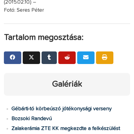
(2015.02.10.) –
Fotó: Seres Péter
Tartalom megosztása:
Galériák
Gébárti-tó körbeúszó jótékonysági verseny
Bozsoki Randevú
Zalakerámia ZTE KK megkezdte a felkészülést