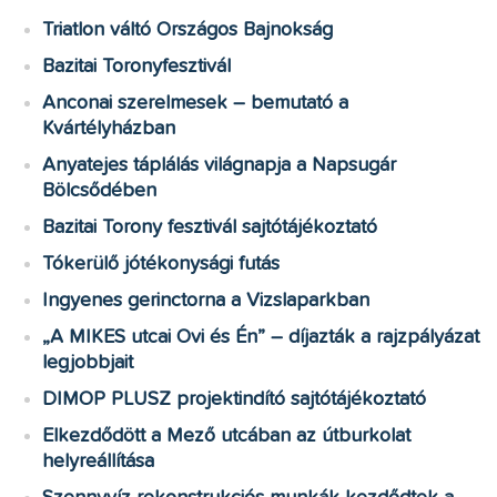
Triatlon váltó Országos Bajnokság
Bazitai Toronyfesztivál
Anconai szerelmesek – bemutató a
Kvártélyházban
Anyatejes táplálás világnapja a Napsugár
Bölcsődében
Bazitai Torony fesztivál sajtótájékoztató
Tókerülő jótékonysági futás
Ingyenes gerinctorna a Vizslaparkban
„A MIKES utcai Ovi és Én” – díjazták a rajzpályázat
legjobbjait
DIMOP PLUSZ projektindító sajtótájékoztató
Elkezdődött a Mező utcában az útburkolat
helyreállítása