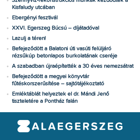
Szennyvíz-rekonstrukciós munkák kezdődtek a
Kisfaludy utcában
Ebergényi fesztivál
XXVI. Egerszeg Búcsú – díjátadóval
Lazulj a téren!
Befejeződött a Balatoni úti vasúti felüljáró
rézsűkúp betonlapos burkolatának cseréje
A szabadban újraépítették a 30 éves nemezsátrat
Befejeződött a megyei könyvtár
fűtéskorszerűsítése – sajtótájékoztató
Emléktáblát helyeztek el dr. Mándi Jenő
tiszteletére a Pontház falán