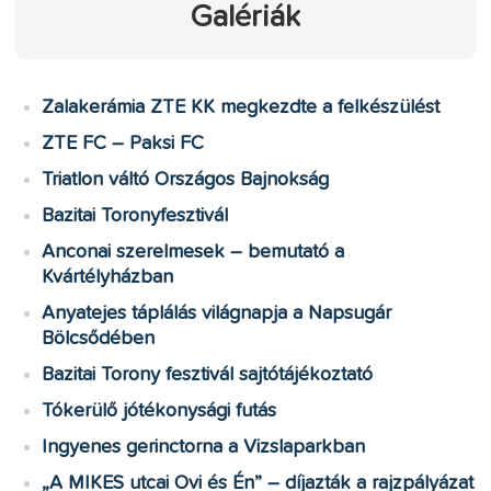
Galériák
Zalakerámia ZTE KK megkezdte a felkészülést
ZTE FC – Paksi FC
Triatlon váltó Országos Bajnokság
Bazitai Toronyfesztivál
Anconai szerelmesek – bemutató a
Kvártélyházban
Anyatejes táplálás világnapja a Napsugár
Bölcsődében
Bazitai Torony fesztivál sajtótájékoztató
Tókerülő jótékonysági futás
Ingyenes gerinctorna a Vizslaparkban
„A MIKES utcai Ovi és Én” – díjazták a rajzpályázat