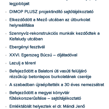
legjobbjait
DIMOP PLUSZ projektindító sajtótájékoztató
Elkezdődött a Mező utcában az útburkolat
helyreállítása
Szennyvíz-rekonstrukciós munkák kezdődtek a
Kisfaludy utcában
Ebergényi fesztivál
XXVI. Egerszeg Búcsú – díjátadóval
Lazulj a téren!
Befejeződött a Balatoni úti vasúti felüljáró
rézsűkúp betonlapos burkolatának cseréje
A szabadban újraépítették a 30 éves nemezsátrat
Befejeződött a megyei könyvtár
fűtéskorszerűsítése – sajtótájékoztató
Emléktáblát helyeztek el dr. Mándi Jenő