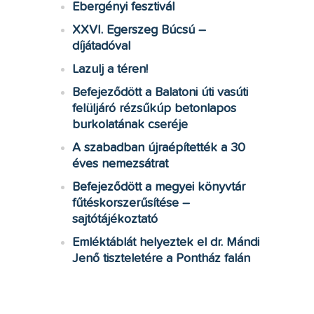
Ebergényi fesztivál
XXVI. Egerszeg Búcsú –
díjátadóval
Lazulj a téren!
Befejeződött a Balatoni úti vasúti
felüljáró rézsűkúp betonlapos
burkolatának cseréje
A szabadban újraépítették a 30
éves nemezsátrat
Befejeződött a megyei könyvtár
fűtéskorszerűsítése –
sajtótájékoztató
Emléktáblát helyeztek el dr. Mándi
Jenő tiszteletére a Pontház falán