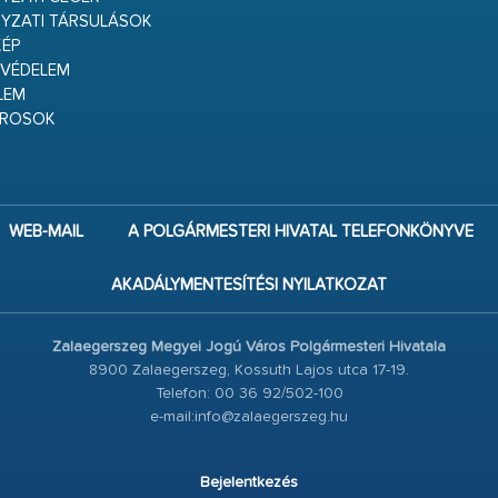
YZATI TÁRSULÁSOK
ÉP
VÉDELEM
LEM
ÁROSOK
WEB-MAIL
A POLGÁRMESTERI HIVATAL TELEFONKÖNYVE
AKADÁLYMENTESÍTÉSI NYILATKOZAT
Zalaegerszeg Megyei Jogú Város Polgármesteri Hivatala
8900 Zalaegerszeg, Kossuth Lajos utca 17-19.
Telefon: 00 36 92/502-100
e-mail:info@zalaegerszeg.hu
Bejelentkezés