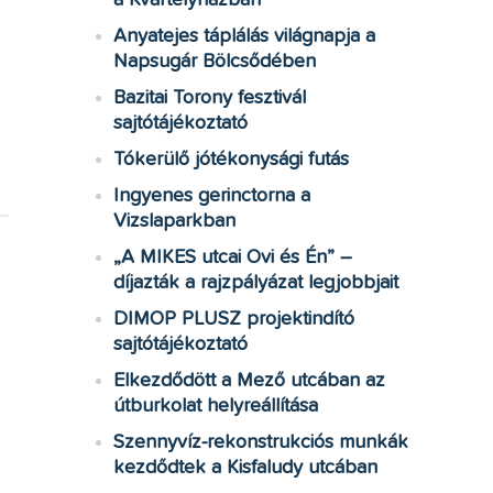
a Kvártélyházban
Anyatejes táplálás világnapja a
Napsugár Bölcsődében
Bazitai Torony fesztivál
sajtótájékoztató
Tókerülő jótékonysági futás
Ingyenes gerinctorna a
Vizslaparkban
„A MIKES utcai Ovi és Én” –
díjazták a rajzpályázat legjobbjait
DIMOP PLUSZ projektindító
sajtótájékoztató
Elkezdődött a Mező utcában az
útburkolat helyreállítása
Szennyvíz-rekonstrukciós munkák
kezdődtek a Kisfaludy utcában