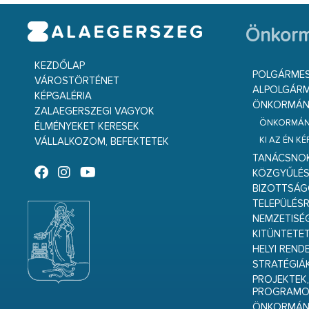
Önkorm
KEZDŐLAP
POLGÁRME
VÁROSTÖRTÉNET
ALPOLGÁRM
KÉPGALÉRIA
ÖNKORMÁNY
ZALAEGERSZEGI VAGYOK
ÖNKORMÁNY
ÉLMÉNYEKET KERESEK
KI AZ ÉN K
VÁLLALKOZOM, BEFEKTETEK
TANÁCSNO
KÖZGYŰLÉ
BIZOTTSÁ
TELEPÜLÉS
NEMZETISÉ
KITÜNTETET
HELYI REND
STRATÉGIÁ
PROJEKTEK,
PROGRAMO
ÖNKORMÁNY