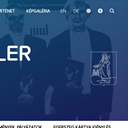
ugrás a fő tartalomhoz
RTÉNET
KÉPGALÉRIA
EN
DE
LER
MÉNYEK, PÁLYÁZATOK
EGERSZEG KÁRTYA IGÉNYLÉS