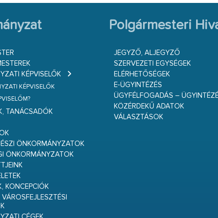
ányzat
Polgármesteri Hiva
STER
JEGYZŐ, ALJEGYZŐ
ESTEREK
SZERVEZETI EGYSÉGEK
ZATI KÉPVISELŐK
ELÉRHETŐSÉGEK
E-ÜGYINTÉZÉS
ZATI KÉPVISELŐK
ÜGYFÉLFOGADÁS – ÜGYINTÉZ
ÉPVISELŐM?
KÖZÉRDEKŰ ADATOK
K, TANÁCSADÓK
VÁLASZTÁSOK
S
GOK
RÉSZI ÖNKORMÁNYZATOK
GI ÖNKORMÁNYZATOK
TJEINK
ELETEK
K, KONCEPCIÓK
 VÁROSFEJLESZTÉSI
K
ZATI CÉGEK