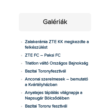
Galériák
Zalakerámia ZTE KK megkezdte a
felkészülést
ZTE FC – Paksi FC
Triatlon váltó Országos Bajnokság
Bazitai Toronyfesztivál
Anconai szerelmesek – bemutató
a Kvártélyházban
Anyatejes táplálás világnapja a
Napsugár Bölcsődében
Bazitai Torony fesztivál