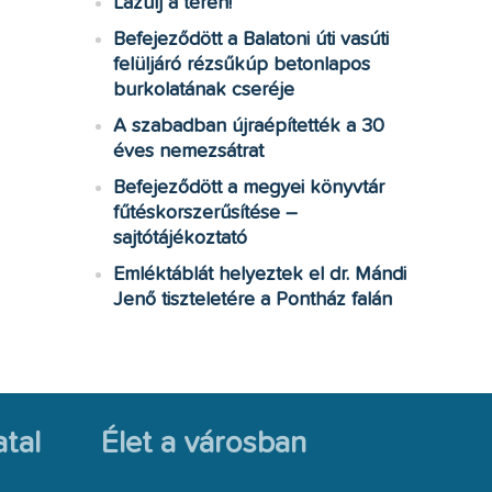
Lazulj a téren!
Befejeződött a Balatoni úti vasúti
felüljáró rézsűkúp betonlapos
burkolatának cseréje
A szabadban újraépítették a 30
éves nemezsátrat
Befejeződött a megyei könyvtár
fűtéskorszerűsítése –
sajtótájékoztató
Emléktáblát helyeztek el dr. Mándi
Jenő tiszteletére a Pontház falán
tal
Élet a városban