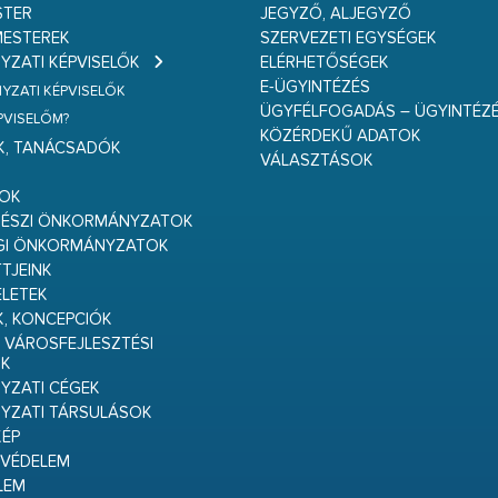
STER
JEGYZŐ, ALJEGYZŐ
ESTEREK
SZERVEZETI EGYSÉGEK
ZATI KÉPVISELŐK
ELÉRHETŐSÉGEK
E-ÜGYINTÉZÉS
ZATI KÉPVISELŐK
ÜGYFÉLFOGADÁS – ÜGYINTÉZ
ÉPVISELŐM?
KÖZÉRDEKŰ ADATOK
K, TANÁCSADÓK
VÁLASZTÁSOK
S
GOK
RÉSZI ÖNKORMÁNYZATOK
GI ÖNKORMÁNYZATOK
TJEINK
ELETEK
K, KONCEPCIÓK
 VÁROSFEJLESZTÉSI
K
ZATI CÉGEK
YZATI TÁRSULÁSOK
ÉP
VÉDELEM
LEM