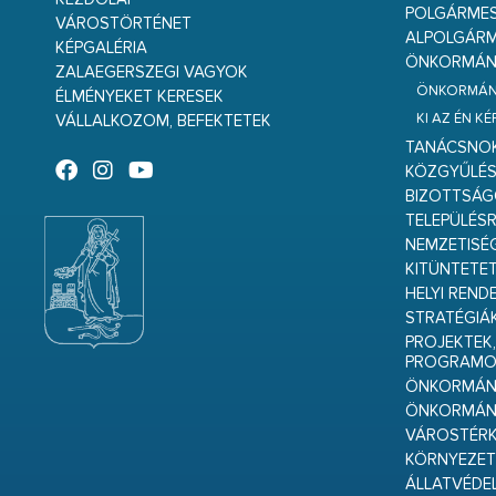
POLGÁRME
VÁROSTÖRTÉNET
ALPOLGÁRM
KÉPGALÉRIA
ÖNKORMÁNY
ZALAEGERSZEGI VAGYOK
ÖNKORMÁNY
ÉLMÉNYEKET KERESEK
KI AZ ÉN K
VÁLLALKOZOM, BEFEKTETEK
TANÁCSNO
KÖZGYŰLÉ
BIZOTTSÁ
TELEPÜLÉS
NEMZETISÉ
KITÜNTETET
HELYI REND
STRATÉGIÁ
PROJEKTEK,
PROGRAMO
ÖNKORMÁNY
ÖNKORMÁN
VÁROSTÉRK
KÖRNYEZET
ÁLLATVÉDE