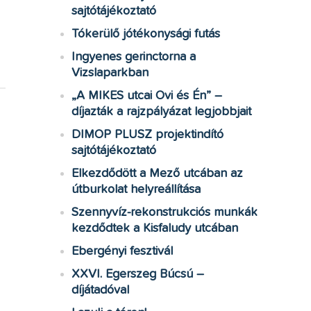
sajtótájékoztató
Tókerülő jótékonysági futás
Ingyenes gerinctorna a
Vizslaparkban
„A MIKES utcai Ovi és Én” –
díjazták a rajzpályázat legjobbjait
DIMOP PLUSZ projektindító
sajtótájékoztató
Elkezdődött a Mező utcában az
útburkolat helyreállítása
Szennyvíz-rekonstrukciós munkák
kezdődtek a Kisfaludy utcában
Ebergényi fesztivál
XXVI. Egerszeg Búcsú –
díjátadóval