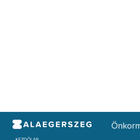
Önkorm
KEZDŐLAP