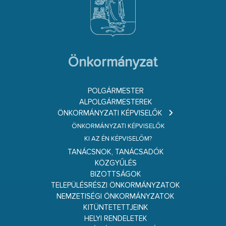
Önkormányzat
POLGÁRMESTER
ALPOLGÁRMESTEREK
ÖNKORMÁNYZATI KÉPVISELŐK
ÖNKORMÁNYZATI KÉPVISELŐK
KI AZ ÉN KÉPVISELŐM?
TANÁCSNOK, TANÁCSADÓK
KÖZGYŰLÉS
BIZOTTSÁGOK
TELEPÜLÉSRÉSZI ÖNKORMÁNYZATOK
NEMZETISÉGI ÖNKORMÁNYZATOK
KITÜNTETETTJEINK
HELYI RENDELETEK