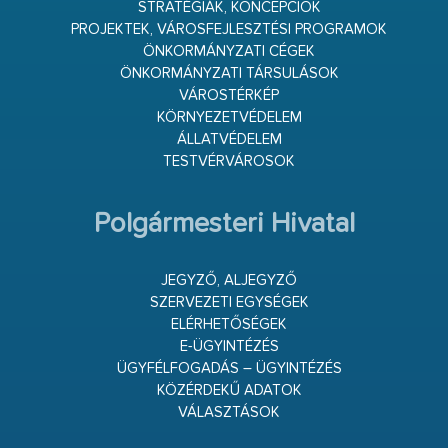
STRATÉGIÁK, KONCEPCIÓK
PROJEKTEK, VÁROSFEJLESZTÉSI PROGRAMOK
ÖNKORMÁNYZATI CÉGEK
ÖNKORMÁNYZATI TÁRSULÁSOK
VÁROSTÉRKÉP
KÖRNYEZETVÉDELEM
ÁLLATVÉDELEM
TESTVÉRVÁROSOK
Polgármesteri Hivatal
JEGYZŐ, ALJEGYZŐ
SZERVEZETI EGYSÉGEK
ELÉRHETŐSÉGEK
E-ÜGYINTÉZÉS
ÜGYFÉLFOGADÁS – ÜGYINTÉZÉS
KÖZÉRDEKŰ ADATOK
VÁLASZTÁSOK