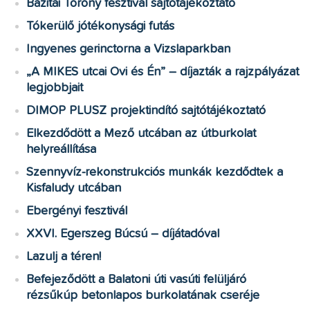
Bazitai Torony fesztivál sajtótájékoztató
Tókerülő jótékonysági futás
Ingyenes gerinctorna a Vizslaparkban
„A MIKES utcai Ovi és Én” – díjazták a rajzpályázat
legjobbjait
DIMOP PLUSZ projektindító sajtótájékoztató
Elkezdődött a Mező utcában az útburkolat
helyreállítása
Szennyvíz-rekonstrukciós munkák kezdődtek a
Kisfaludy utcában
Ebergényi fesztivál
XXVI. Egerszeg Búcsú – díjátadóval
Lazulj a téren!
Befejeződött a Balatoni úti vasúti felüljáró
rézsűkúp betonlapos burkolatának cseréje