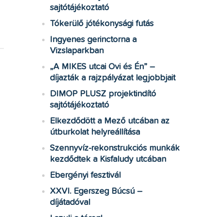
sajtótájékoztató
Tókerülő jótékonysági futás
Ingyenes gerinctorna a
Vizslaparkban
„A MIKES utcai Ovi és Én” –
díjazták a rajzpályázat legjobbjait
DIMOP PLUSZ projektindító
sajtótájékoztató
Elkezdődött a Mező utcában az
útburkolat helyreállítása
Szennyvíz-rekonstrukciós munkák
kezdődtek a Kisfaludy utcában
Ebergényi fesztivál
XXVI. Egerszeg Búcsú –
díjátadóval