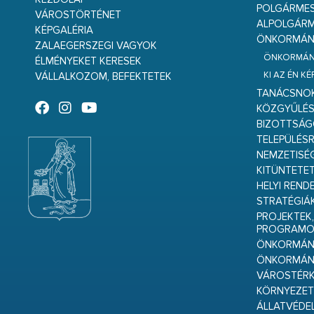
POLGÁRME
VÁROSTÖRTÉNET
ALPOLGÁRM
KÉPGALÉRIA
ÖNKORMÁNY
ZALAEGERSZEGI VAGYOK
ÖNKORMÁNY
ÉLMÉNYEKET KERESEK
KI AZ ÉN K
VÁLLALKOZOM, BEFEKTETEK
TANÁCSNO
KÖZGYŰLÉ
BIZOTTSÁ
TELEPÜLÉS
NEMZETISÉ
KITÜNTETET
HELYI REND
STRATÉGIÁ
PROJEKTEK,
PROGRAMO
ÖNKORMÁNY
ÖNKORMÁN
VÁROSTÉRK
KÖRNYEZET
ÁLLATVÉDE