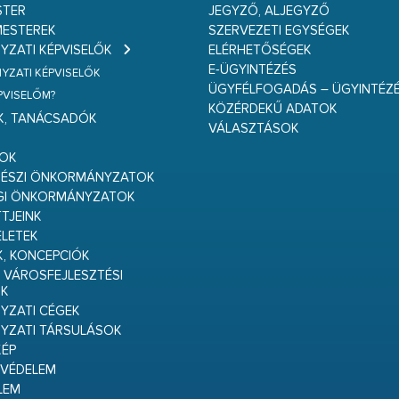
STER
JEGYZŐ, ALJEGYZŐ
ESTEREK
SZERVEZETI EGYSÉGEK
ZATI KÉPVISELŐK
ELÉRHETŐSÉGEK
E-ÜGYINTÉZÉS
ZATI KÉPVISELŐK
ÜGYFÉLFOGADÁS – ÜGYINTÉZ
ÉPVISELŐM?
KÖZÉRDEKŰ ADATOK
K, TANÁCSADÓK
VÁLASZTÁSOK
S
GOK
RÉSZI ÖNKORMÁNYZATOK
GI ÖNKORMÁNYZATOK
TJEINK
ELETEK
K, KONCEPCIÓK
 VÁROSFEJLESZTÉSI
K
ZATI CÉGEK
YZATI TÁRSULÁSOK
ÉP
VÉDELEM
LEM