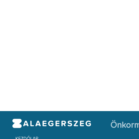
Önkorm
KEZDŐLAP