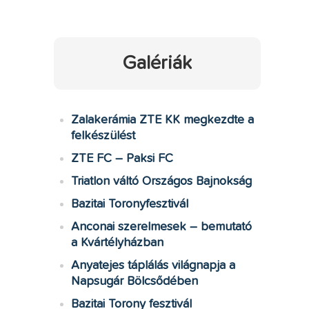
Galériák
Zalakerámia ZTE KK megkezdte a
felkészülést
ZTE FC – Paksi FC
Triatlon váltó Országos Bajnokság
Bazitai Toronyfesztivál
Anconai szerelmesek – bemutató
a Kvártélyházban
Anyatejes táplálás világnapja a
Napsugár Bölcsődében
Bazitai Torony fesztivál