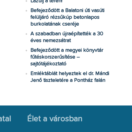
Lazulj a téren!
Befejeződött a Balatoni úti vasúti
felüljáró rézsűkúp betonlapos
burkolatának cseréje
A szabadban újraépítették a 30
éves nemezsátrat
Befejeződött a megyei könyvtár
fűtéskorszerűsítése –
sajtótájékoztató
Emléktáblát helyeztek el dr. Mándi
Jenő tiszteletére a Pontház falán
tal
Élet a városban