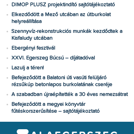
DIMOP PLUSZ projektindító sajtótájékoztató
Elkezdődött a Mező utcában az útburkolat
helyreállítása
Szennyvíz-rekonstrukciós munkák kezdődtek a
Kisfaludy utcában
Ebergényi fesztivál
XXVI. Egerszeg Búcsú – díjátadóval
Lazulj a téren!
Befejeződött a Balatoni úti vasúti felüljáró
rézsűkúp betonlapos burkolatának cseréje
A szabadban újraépítették a 30 éves nemezsátrat
Befejeződött a megyei könyvtár
fűtéskorszerűsítése – sajtótájékoztató