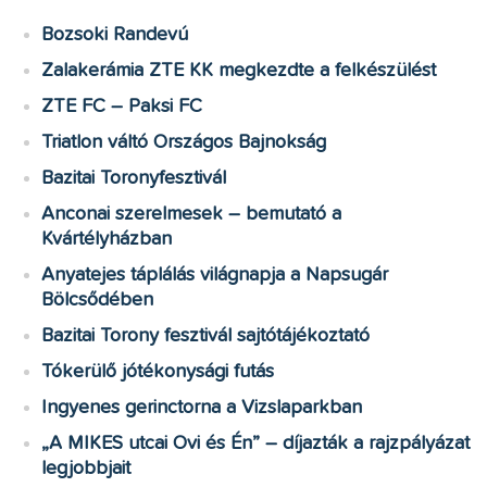
Bozsoki Randevú
Zalakerámia ZTE KK megkezdte a felkészülést
ZTE FC – Paksi FC
Triatlon váltó Országos Bajnokság
Bazitai Toronyfesztivál
Anconai szerelmesek – bemutató a
Kvártélyházban
Anyatejes táplálás világnapja a Napsugár
Bölcsődében
Bazitai Torony fesztivál sajtótájékoztató
Tókerülő jótékonysági futás
Ingyenes gerinctorna a Vizslaparkban
„A MIKES utcai Ovi és Én” – díjazták a rajzpályázat
legjobbjait