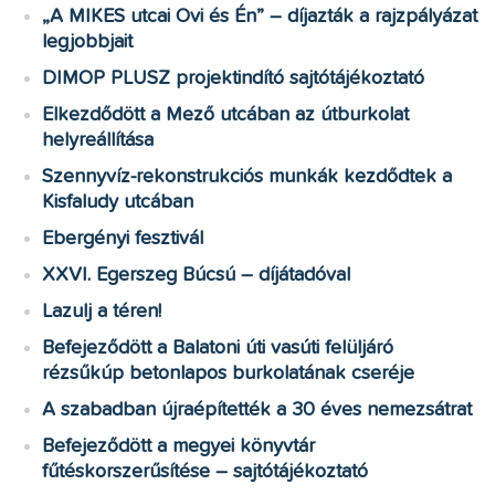
„A MIKES utcai Ovi és Én” – díjazták a rajzpályázat
legjobbjait
DIMOP PLUSZ projektindító sajtótájékoztató
Elkezdődött a Mező utcában az útburkolat
helyreállítása
Szennyvíz-rekonstrukciós munkák kezdődtek a
Kisfaludy utcában
Ebergényi fesztivál
XXVI. Egerszeg Búcsú – díjátadóval
Lazulj a téren!
Befejeződött a Balatoni úti vasúti felüljáró
rézsűkúp betonlapos burkolatának cseréje
A szabadban újraépítették a 30 éves nemezsátrat
Befejeződött a megyei könyvtár
fűtéskorszerűsítése – sajtótájékoztató