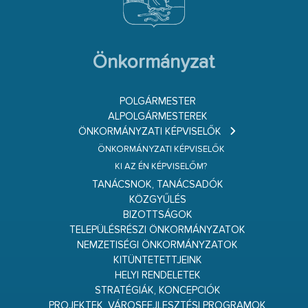
Önkormányzat
POLGÁRMESTER
ALPOLGÁRMESTEREK
ÖNKORMÁNYZATI KÉPVISELŐK
ÖNKORMÁNYZATI KÉPVISELŐK
KI AZ ÉN KÉPVISELŐM?
TANÁCSNOK, TANÁCSADÓK
KÖZGYŰLÉS
BIZOTTSÁGOK
TELEPÜLÉSRÉSZI ÖNKORMÁNYZATOK
NEMZETISÉGI ÖNKORMÁNYZATOK
KITÜNTETETTJEINK
HELYI RENDELETEK
STRATÉGIÁK, KONCEPCIÓK
PROJEKTEK, VÁROSFEJLESZTÉSI PROGRAMOK