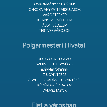
ÖNKORMÁNYZATI CÉGEK
ÖNKORMÁNYZATI TÁRSULÁSOK
VÁROSTÉRKÉP
KÖRNYEZETVÉDELEM
ÁLLATVÉDELEM
TESTVÉRVÁROSOK
Polgármesteri Hivatal
JEGYZŐ, ALJEGYZŐ
SZERVEZETI EGYSÉGEK
ELÉRHETŐSÉGEK
E-ÜGYINTÉZÉS
ÜGYFÉLFOGADÁS – ÜGYINTÉZÉS
KÖZÉRDEKŰ ADATOK
VÁLASZTÁSOK
Élet a városban