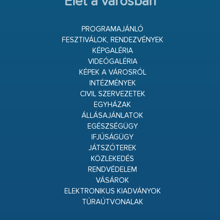
Élet a városban
PROGRAMAJÁNLÓ
FESZTIVÁLOK, RENDEZVÉNYEK
KÉPGALÉRIA
VIDEÓGALÉRIA
KÉPEK A VÁROSRÓL
INTÉZMÉNYEK
CIVIL SZERVEZETEK
EGYHÁZAK
ÁLLÁSAJÁNLATOK
EGÉSZSÉGÜGY
IFJÚSÁGÜGY
JÁTSZÓTEREK
KÖZLEKEDÉS
RENDVÉDELEM
VÁSÁROK
ELEKTRONIKUS KIADVÁNYOK
TÚRAÚTVONALAK