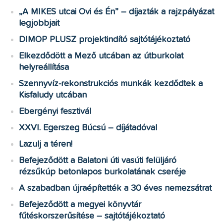
„A MIKES utcai Ovi és Én” – díjazták a rajzpályázat
legjobbjait
DIMOP PLUSZ projektindító sajtótájékoztató
Elkezdődött a Mező utcában az útburkolat
helyreállítása
Szennyvíz-rekonstrukciós munkák kezdődtek a
Kisfaludy utcában
Ebergényi fesztivál
XXVI. Egerszeg Búcsú – díjátadóval
Lazulj a téren!
Befejeződött a Balatoni úti vasúti felüljáró
rézsűkúp betonlapos burkolatának cseréje
A szabadban újraépítették a 30 éves nemezsátrat
Befejeződött a megyei könyvtár
fűtéskorszerűsítése – sajtótájékoztató