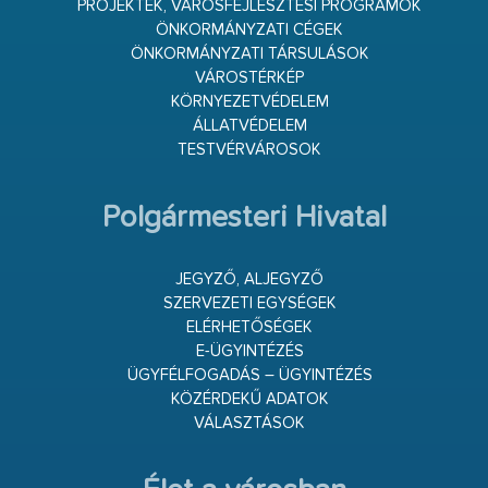
PROJEKTEK, VÁROSFEJLESZTÉSI PROGRAMOK
ÖNKORMÁNYZATI CÉGEK
ÖNKORMÁNYZATI TÁRSULÁSOK
VÁROSTÉRKÉP
KÖRNYEZETVÉDELEM
ÁLLATVÉDELEM
TESTVÉRVÁROSOK
Polgármesteri Hivatal
JEGYZŐ, ALJEGYZŐ
SZERVEZETI EGYSÉGEK
ELÉRHETŐSÉGEK
E-ÜGYINTÉZÉS
ÜGYFÉLFOGADÁS – ÜGYINTÉZÉS
KÖZÉRDEKŰ ADATOK
VÁLASZTÁSOK