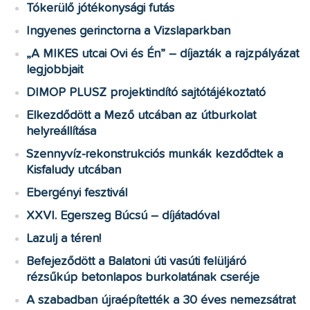
Tókerülő jótékonysági futás
Ingyenes gerinctorna a Vizslaparkban
„A MIKES utcai Ovi és Én” – díjazták a rajzpályázat
legjobbjait
DIMOP PLUSZ projektindító sajtótájékoztató
Elkezdődött a Mező utcában az útburkolat
helyreállítása
Szennyvíz-rekonstrukciós munkák kezdődtek a
Kisfaludy utcában
Ebergényi fesztivál
XXVI. Egerszeg Búcsú – díjátadóval
Lazulj a téren!
Befejeződött a Balatoni úti vasúti felüljáró
rézsűkúp betonlapos burkolatának cseréje
A szabadban újraépítették a 30 éves nemezsátrat