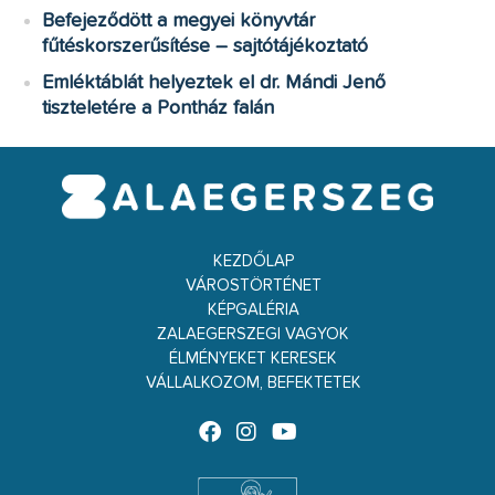
Befejeződött a megyei könyvtár
fűtéskorszerűsítése – sajtótájékoztató
Emléktáblát helyeztek el dr. Mándi Jenő
tiszteletére a Pontház falán
KEZDŐLAP
VÁROSTÖRTÉNET
KÉPGALÉRIA
ZALAEGERSZEGI VAGYOK
ÉLMÉNYEKET KERESEK
VÁLLALKOZOM, BEFEKTETEK