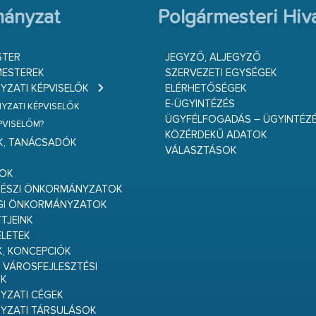
ányzat
Polgármesteri Hiva
STER
JEGYZŐ, ALJEGYZŐ
ESTEREK
SZERVEZETI EGYSÉGEK
ZATI KÉPVISELŐK
ELÉRHETŐSÉGEK
E-ÜGYINTÉZÉS
ZATI KÉPVISELŐK
ÜGYFÉLFOGADÁS – ÜGYINTÉZ
ÉPVISELŐM?
KÖZÉRDEKŰ ADATOK
K, TANÁCSADÓK
VÁLASZTÁSOK
S
GOK
RÉSZI ÖNKORMÁNYZATOK
GI ÖNKORMÁNYZATOK
TJEINK
ELETEK
K, KONCEPCIÓK
 VÁROSFEJLESZTÉSI
K
ZATI CÉGEK
YZATI TÁRSULÁSOK