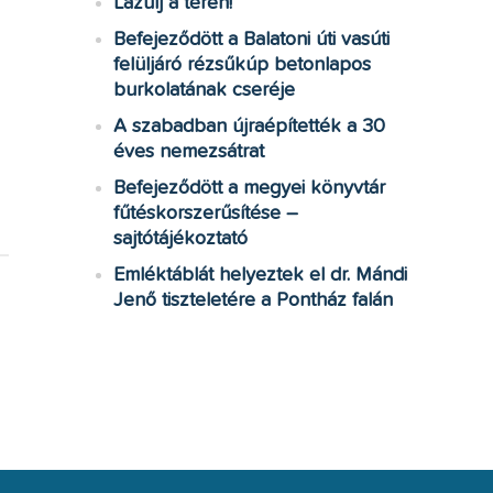
Lazulj a téren!
Befejeződött a Balatoni úti vasúti
felüljáró rézsűkúp betonlapos
burkolatának cseréje
A szabadban újraépítették a 30
éves nemezsátrat
Befejeződött a megyei könyvtár
fűtéskorszerűsítése –
sajtótájékoztató
Emléktáblát helyeztek el dr. Mándi
Jenő tiszteletére a Pontház falán