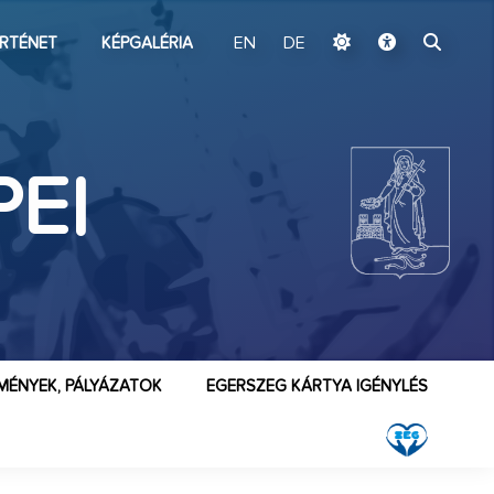
ugrás a fő tartalomhoz
RTÉNET
KÉPGALÉRIA
EN
DE
EI
MÉNYEK, PÁLYÁZATOK
EGERSZEG KÁRTYA IGÉNYLÉS