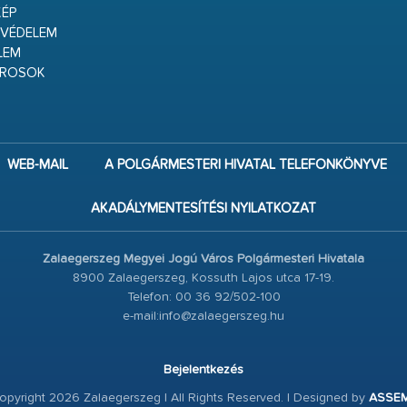
ÉP
VÉDELEM
LEM
ÁROSOK
WEB-MAIL
A POLGÁRMESTERI HIVATAL TELEFONKÖNYVE
AKADÁLYMENTESÍTÉSI NYILATKOZAT
Zalaegerszeg Megyei Jogú Város Polgármesteri Hivatala
8900 Zalaegerszeg, Kossuth Lajos utca 17-19.
Telefon: 00 36 92/502-100
e-mail:info@zalaegerszeg.hu
Bejelentkezés
pyright 2026 Zalaegerszeg | All Rights Reserved. | Designed by
ASSE