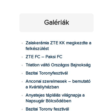
Galériák
Zalakerámia ZTE KK megkezdte a
felkészülést
ZTE FC – Paksi FC
Triatlon váltó Országos Bajnokság
Bazitai Toronyfesztivál
Anconai szerelmesek – bemutató
a Kvártélyházban
Anyatejes táplálás világnapja a
Napsugár Bölcsődében
Bazitai Torony fesztivál