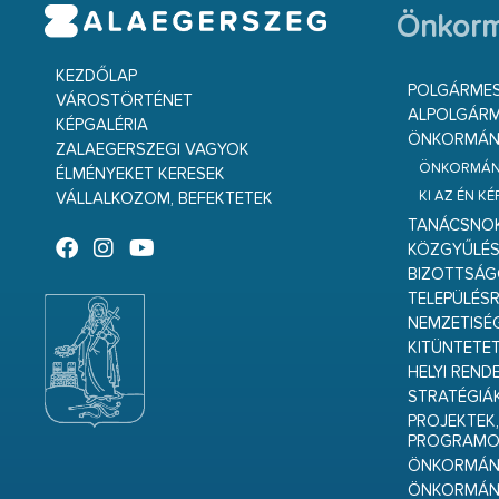
Önkorm
KEZDŐLAP
POLGÁRME
VÁROSTÖRTÉNET
ALPOLGÁRM
KÉPGALÉRIA
ÖNKORMÁNY
ZALAEGERSZEGI VAGYOK
ÖNKORMÁNY
ÉLMÉNYEKET KERESEK
KI AZ ÉN K
VÁLLALKOZOM, BEFEKTETEK
TANÁCSNO
KÖZGYŰLÉ
BIZOTTSÁ
TELEPÜLÉS
NEMZETISÉ
KITÜNTETET
HELYI REND
STRATÉGIÁ
PROJEKTEK,
PROGRAMO
ÖNKORMÁNY
ÖNKORMÁN