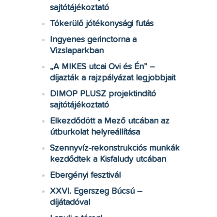
sajtótájékoztató
Tókerülő jótékonysági futás
Ingyenes gerinctorna a
Vizslaparkban
„A MIKES utcai Ovi és Én” –
díjazták a rajzpályázat legjobbjait
DIMOP PLUSZ projektindító
sajtótájékoztató
Elkezdődött a Mező utcában az
útburkolat helyreállítása
Szennyvíz-rekonstrukciós munkák
kezdődtek a Kisfaludy utcában
Ebergényi fesztivál
XXVI. Egerszeg Búcsú –
díjátadóval