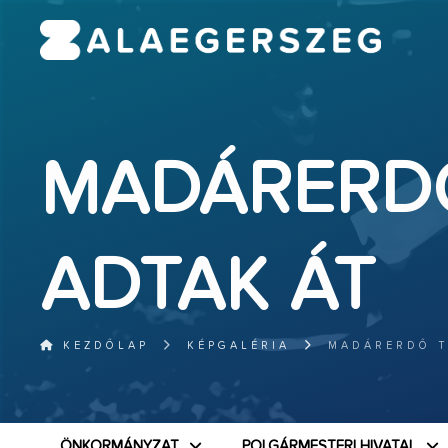
MADÁRERD
ADTAK ÁT
KEZDŐLAP
KÉPGALÉRIA
MADÁRERDŐ T
ÖNKORMÁNYZAT
POLGÁRMESTERI HIVATAL