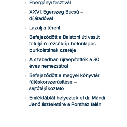
Ebergényi fesztivál
XXVI. Egerszeg Búcsú –
díjátadóval
Lazulj a téren!
Befejeződött a Balatoni úti vasúti
felüljáró rézsűkúp betonlapos
burkolatának cseréje
A szabadban újraépítették a 30
éves nemezsátrat
Befejeződött a megyei könyvtár
fűtéskorszerűsítése –
sajtótájékoztató
Emléktáblát helyeztek el dr. Mándi
Jenő tiszteletére a Pontház falán