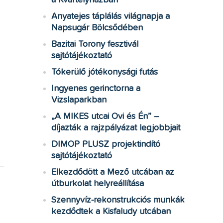
a Kvártélyházban
Anyatejes táplálás világnapja a
Napsugár Bölcsődében
Bazitai Torony fesztivál
sajtótájékoztató
Tókerülő jótékonysági futás
Ingyenes gerinctorna a
Vizslaparkban
„A MIKES utcai Ovi és Én” –
díjazták a rajzpályázat legjobbjait
DIMOP PLUSZ projektindító
sajtótájékoztató
Elkezdődött a Mező utcában az
útburkolat helyreállítása
Szennyvíz-rekonstrukciós munkák
kezdődtek a Kisfaludy utcában