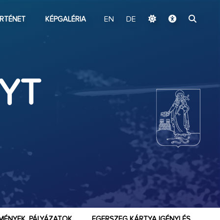
ugrás a fő tartalomhoz
RTÉNET
KÉPGALÉRIA
EN
DE
YT
MÉNYEK, PÁLYÁZATOK
EGERSZEG KÁRTYA IGÉNYLÉS