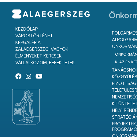
Önkorm
KEZDŐLAP
POLGÁRME
VÁROSTÖRTÉNET
ALPOLGÁRM
KÉPGALÉRIA
ÖNKORMÁNY
ZALAEGERSZEGI VAGYOK
ÖNKORMÁNY
ÉLMÉNYEKET KERESEK
KI AZ ÉN K
VÁLLALKOZOM, BEFEKTETEK
TANÁCSNO
KÖZGYŰLÉ
BIZOTTSÁ
TELEPÜLÉS
NEMZETISÉ
KITÜNTETET
HELYI REND
STRATÉGIÁ
PROJEKTEK,
PROGRAMO
ÖNKORMÁNY