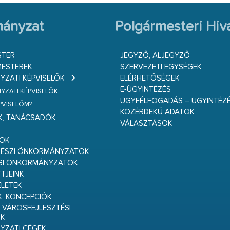
ányzat
Polgármesteri Hiva
STER
JEGYZŐ, ALJEGYZŐ
ESTEREK
SZERVEZETI EGYSÉGEK
ZATI KÉPVISELŐK
ELÉRHETŐSÉGEK
E-ÜGYINTÉZÉS
ZATI KÉPVISELŐK
ÜGYFÉLFOGADÁS – ÜGYINTÉZ
ÉPVISELŐM?
KÖZÉRDEKŰ ADATOK
K, TANÁCSADÓK
VÁLASZTÁSOK
S
GOK
RÉSZI ÖNKORMÁNYZATOK
GI ÖNKORMÁNYZATOK
TJEINK
ELETEK
K, KONCEPCIÓK
 VÁROSFEJLESZTÉSI
K
ZATI CÉGEK