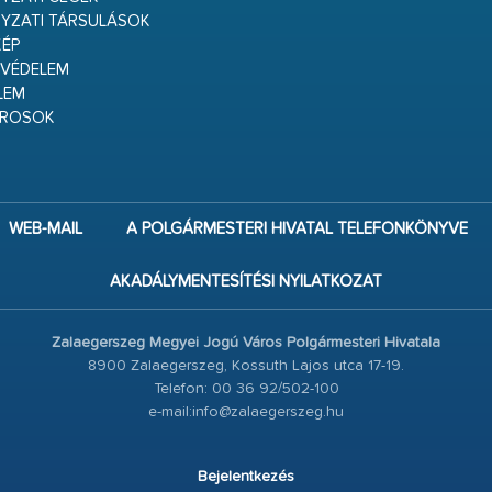
YZATI TÁRSULÁSOK
ÉP
VÉDELEM
LEM
ÁROSOK
WEB-MAIL
A POLGÁRMESTERI HIVATAL TELEFONKÖNYVE
AKADÁLYMENTESÍTÉSI NYILATKOZAT
Zalaegerszeg Megyei Jogú Város Polgármesteri Hivatala
8900 Zalaegerszeg, Kossuth Lajos utca 17-19.
Telefon: 00 36 92/502-100
e-mail:info@zalaegerszeg.hu
Bejelentkezés