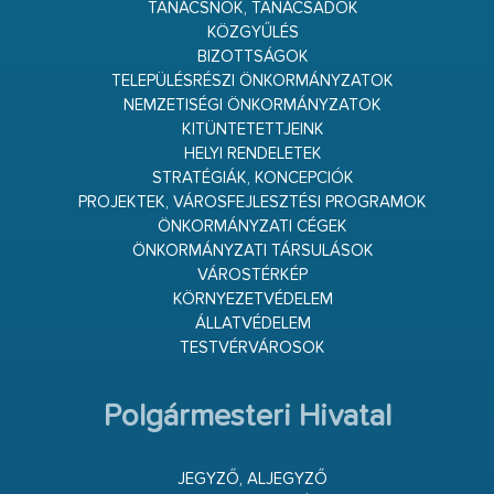
TANÁCSNOK, TANÁCSADÓK
KÖZGYŰLÉS
BIZOTTSÁGOK
TELEPÜLÉSRÉSZI ÖNKORMÁNYZATOK
NEMZETISÉGI ÖNKORMÁNYZATOK
KITÜNTETETTJEINK
HELYI RENDELETEK
STRATÉGIÁK, KONCEPCIÓK
PROJEKTEK, VÁROSFEJLESZTÉSI PROGRAMOK
ÖNKORMÁNYZATI CÉGEK
ÖNKORMÁNYZATI TÁRSULÁSOK
VÁROSTÉRKÉP
KÖRNYEZETVÉDELEM
ÁLLATVÉDELEM
TESTVÉRVÁROSOK
Polgármesteri Hivatal
JEGYZŐ, ALJEGYZŐ