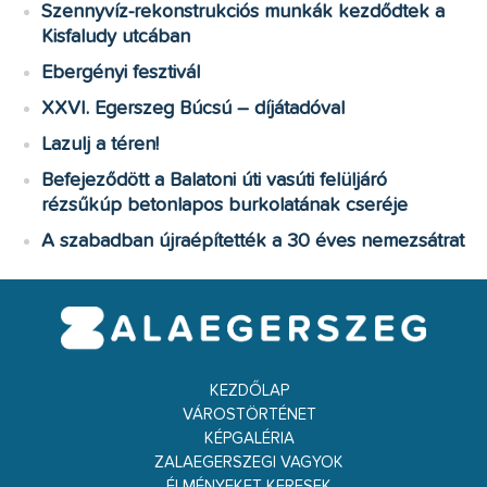
Szennyvíz-rekonstrukciós munkák kezdődtek a
Kisfaludy utcában
Ebergényi fesztivál
XXVI. Egerszeg Búcsú – díjátadóval
Lazulj a téren!
Befejeződött a Balatoni úti vasúti felüljáró
rézsűkúp betonlapos burkolatának cseréje
A szabadban újraépítették a 30 éves nemezsátrat
KEZDŐLAP
VÁROSTÖRTÉNET
KÉPGALÉRIA
ZALAEGERSZEGI VAGYOK
ÉLMÉNYEKET KERESEK