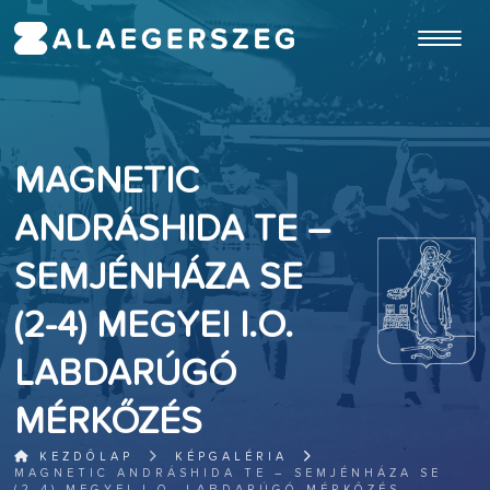
ugrás a fő tartalomhoz
MAGNETIC
ANDRÁSHIDA TE –
SEMJÉNHÁZA SE
(2-4) MEGYEI I.O.
LABDARÚGÓ
MÉRKŐZÉS
KEZDŐLAP
KÉPGALÉRIA
MAGNETIC ANDRÁSHIDA TE – SEMJÉNHÁZA SE
(2-4) MEGYEI I.O. LABDARÚGÓ MÉRKŐZÉS