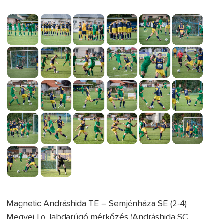
Magnetic Andráshida TE – Semjénháza SE (2-4)
Megyei I.o. labdarúgó mérkőzés (Andráshida SC