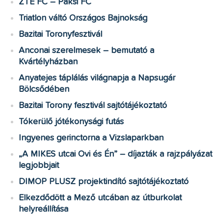
ZTE FC – Paksi FC
Triatlon váltó Országos Bajnokság
Bazitai Toronyfesztivál
Anconai szerelmesek – bemutató a
Kvártélyházban
Anyatejes táplálás világnapja a Napsugár
Bölcsődében
Bazitai Torony fesztivál sajtótájékoztató
Tókerülő jótékonysági futás
Ingyenes gerinctorna a Vizslaparkban
„A MIKES utcai Ovi és Én” – díjazták a rajzpályázat
legjobbjait
DIMOP PLUSZ projektindító sajtótájékoztató
Elkezdődött a Mező utcában az útburkolat
helyreállítása