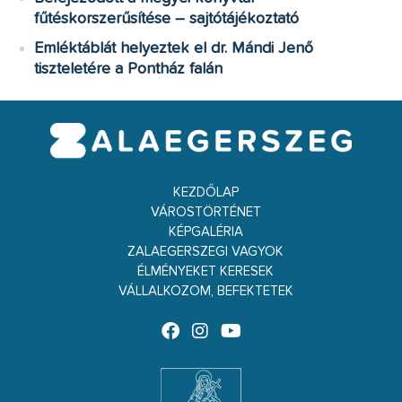
fűtéskorszerűsítése – sajtótájékoztató
Emléktáblát helyeztek el dr. Mándi Jenő
tiszteletére a Pontház falán
KEZDŐLAP
VÁROSTÖRTÉNET
KÉPGALÉRIA
ZALAEGERSZEGI VAGYOK
ÉLMÉNYEKET KERESEK
VÁLLALKOZOM, BEFEKTETEK