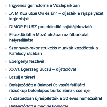
Ingyenes gerinctorna a Vizslaparkban
„A MIKES utcai Ovi és Én” – díjazták a rajzpályázat
legjobbjait
DIMOP PLUSZ projektindító sajtótájékoztató
Elkezdődött a Mező utcában az útburkolat
helyreállítása
Szennyvíz-rekonstrukciós munkák kezdődtek a
Kisfaludy utcában
Ebergényi fesztivál
XXVI. Egerszeg Búcsú – díjátadóval
Lazulj a téren!
Befejeződött a Balatoni úti vasúti felüljáró
rézsűkúp betonlapos burkolatának cseréje
A szabadban újraépítették a 30 éves nemezsátrat
Befejeződött a megyei könyvtár