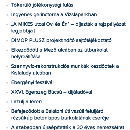
Tókerülő jótékonysági futás
Ingyenes gerinctorna a Vizslaparkban
„A MIKES utcai Ovi és Én” – díjazták a rajzpályázat
legjobbjait
DIMOP PLUSZ projektindító sajtótájékoztató
Elkezdődött a Mező utcában az útburkolat
helyreállítása
Szennyvíz-rekonstrukciós munkák kezdődtek a
Kisfaludy utcában
Ebergényi fesztivál
XXVI. Egerszeg Búcsú – díjátadóval
Lazulj a téren!
Befejeződött a Balatoni úti vasúti felüljáró
rézsűkúp betonlapos burkolatának cseréje
A szabadban újraépítették a 30 éves nemezsátrat