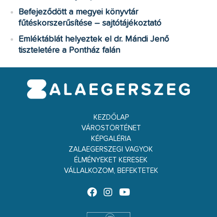
Befejeződött a megyei könyvtár
fűtéskorszerűsítése – sajtótájékoztató
Emléktáblát helyeztek el dr. Mándi Jenő
tiszteletére a Pontház falán
KEZDŐLAP
VÁROSTÖRTÉNET
KÉPGALÉRIA
ZALAEGERSZEGI VAGYOK
ÉLMÉNYEKET KERESEK
VÁLLALKOZOM, BEFEKTETEK