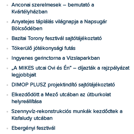
Anconai szerelmesek – bemutató a
Kvártélyházban
Anyatejes táplálás világnapja a Napsugár
Bölcsődében
Bazitai Torony fesztivál sajtótájékoztató
Tókerülő jótékonysági futás
Ingyenes gerinctorna a Vizslaparkban
„A MIKES utcai Ovi és Én” – díjazták a rajzpályázat
legjobbjait
DIMOP PLUSZ projektindító sajtótájékoztató
Elkezdődött a Mező utcában az útburkolat
helyreállítása
Szennyvíz-rekonstrukciós munkák kezdődtek a
Kisfaludy utcában
Ebergényi fesztivál