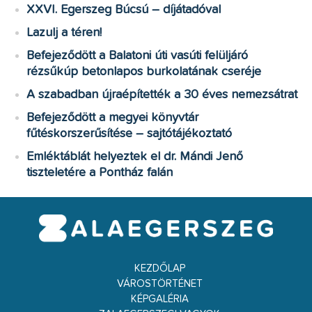
XXVI. Egerszeg Búcsú – díjátadóval
Lazulj a téren!
Befejeződött a Balatoni úti vasúti felüljáró
rézsűkúp betonlapos burkolatának cseréje
A szabadban újraépítették a 30 éves nemezsátrat
Befejeződött a megyei könyvtár
fűtéskorszerűsítése – sajtótájékoztató
Emléktáblát helyeztek el dr. Mándi Jenő
tiszteletére a Pontház falán
KEZDŐLAP
VÁROSTÖRTÉNET
KÉPGALÉRIA