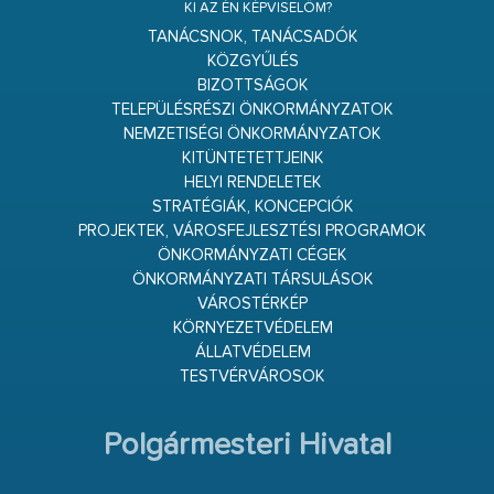
KI AZ ÉN KÉPVISELŐM?
TANÁCSNOK, TANÁCSADÓK
KÖZGYŰLÉS
BIZOTTSÁGOK
TELEPÜLÉSRÉSZI ÖNKORMÁNYZATOK
NEMZETISÉGI ÖNKORMÁNYZATOK
KITÜNTETETTJEINK
HELYI RENDELETEK
STRATÉGIÁK, KONCEPCIÓK
PROJEKTEK, VÁROSFEJLESZTÉSI PROGRAMOK
ÖNKORMÁNYZATI CÉGEK
ÖNKORMÁNYZATI TÁRSULÁSOK
VÁROSTÉRKÉP
KÖRNYEZETVÉDELEM
ÁLLATVÉDELEM
TESTVÉRVÁROSOK
Polgármesteri Hivatal