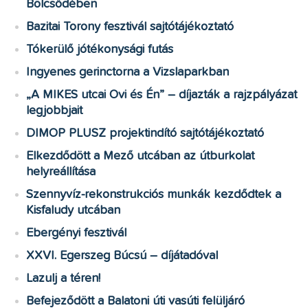
Bölcsődében
Bazitai Torony fesztivál sajtótájékoztató
Tókerülő jótékonysági futás
Ingyenes gerinctorna a Vizslaparkban
„A MIKES utcai Ovi és Én” – díjazták a rajzpályázat
legjobbjait
DIMOP PLUSZ projektindító sajtótájékoztató
Elkezdődött a Mező utcában az útburkolat
helyreállítása
Szennyvíz-rekonstrukciós munkák kezdődtek a
Kisfaludy utcában
Ebergényi fesztivál
XXVI. Egerszeg Búcsú – díjátadóval
Lazulj a téren!
Befejeződött a Balatoni úti vasúti felüljáró