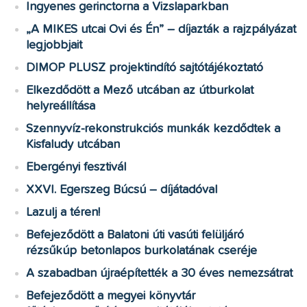
Ingyenes gerinctorna a Vizslaparkban
„A MIKES utcai Ovi és Én” – díjazták a rajzpályázat
legjobbjait
DIMOP PLUSZ projektindító sajtótájékoztató
Elkezdődött a Mező utcában az útburkolat
helyreállítása
Szennyvíz-rekonstrukciós munkák kezdődtek a
Kisfaludy utcában
Ebergényi fesztivál
XXVI. Egerszeg Búcsú – díjátadóval
Lazulj a téren!
Befejeződött a Balatoni úti vasúti felüljáró
rézsűkúp betonlapos burkolatának cseréje
A szabadban újraépítették a 30 éves nemezsátrat
Befejeződött a megyei könyvtár