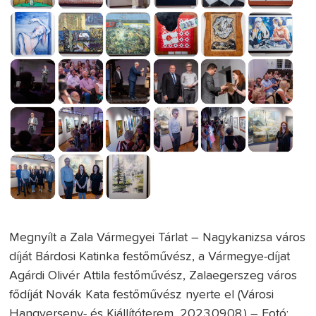
Megnyílt a Zala Vármegyei Tárlat – Nagykanizsa város
díját Bárdosi Katinka festőművész, a Vármegye-díjat
Agárdi Olivér Attila festőművész, Zalaegerszeg város
fődíját Novák Kata festőművész nyerte el (Városi
Hangverseny- és Kiállítóterem, 2023.09.08.) – Fotó: