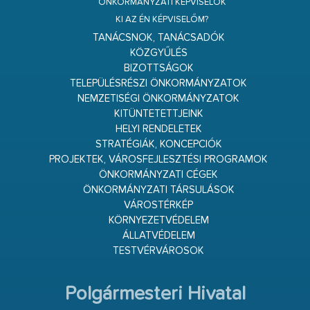
ÖNKORMÁNYZATI KÉPVISELŐK
KI AZ ÉN KÉPVISELŐM?
TANÁCSNOK, TANÁCSADÓK
KÖZGYŰLÉS
BIZOTTSÁGOK
TELEPÜLÉSRÉSZI ÖNKORMÁNYZATOK
NEMZETISÉGI ÖNKORMÁNYZATOK
KITÜNTETETTJEINK
HELYI RENDELETEK
STRATÉGIÁK, KONCEPCIÓK
PROJEKTEK, VÁROSFEJLESZTÉSI PROGRAMOK
ÖNKORMÁNYZATI CÉGEK
ÖNKORMÁNYZATI TÁRSULÁSOK
VÁROSTÉRKÉP
KÖRNYEZETVÉDELEM
ÁLLATVÉDELEM
TESTVÉRVÁROSOK
Polgármesteri Hivatal