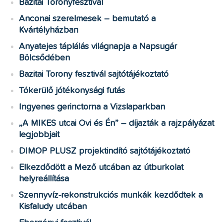
Bazitai Toronyfesztivál
Anconai szerelmesek – bemutató a
Kvártélyházban
Anyatejes táplálás világnapja a Napsugár
Bölcsődében
Bazitai Torony fesztivál sajtótájékoztató
Tókerülő jótékonysági futás
Ingyenes gerinctorna a Vizslaparkban
„A MIKES utcai Ovi és Én” – díjazták a rajzpályázat
legjobbjait
DIMOP PLUSZ projektindító sajtótájékoztató
Elkezdődött a Mező utcában az útburkolat
helyreállítása
Szennyvíz-rekonstrukciós munkák kezdődtek a
Kisfaludy utcában