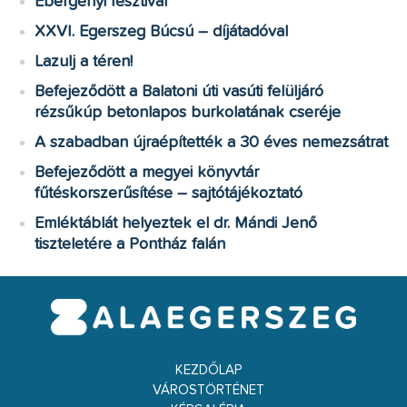
Ebergényi fesztivál
XXVI. Egerszeg Búcsú – díjátadóval
Lazulj a téren!
Befejeződött a Balatoni úti vasúti felüljáró
rézsűkúp betonlapos burkolatának cseréje
A szabadban újraépítették a 30 éves nemezsátrat
Befejeződött a megyei könyvtár
fűtéskorszerűsítése – sajtótájékoztató
Emléktáblát helyeztek el dr. Mándi Jenő
tiszteletére a Pontház falán
KEZDŐLAP
VÁROSTÖRTÉNET