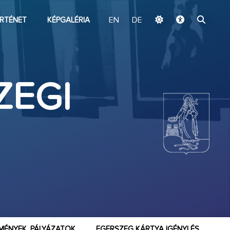
ugrás a fő tartalomhoz
RTÉNET
KÉPGALÉRIA
EN
DE
ZEGI
MÉNYEK, PÁLYÁZATOK
EGERSZEG KÁRTYA IGÉNYLÉS