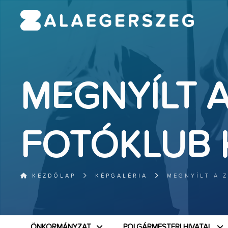
MEGNYÍLT 
FOTÓKLUB K
KEZDŐLAP
KÉPGALÉRIA
MEGNYÍLT A 
ÖNKORMÁNYZAT
POLGÁRMESTERI HIVATAL