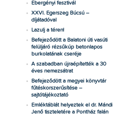
Ebergényi fesztivál
XXVI. Egerszeg Búcsú –
díjátadóval
Lazulj a téren!
Befejeződött a Balatoni úti vasúti
felüljáró rézsűkúp betonlapos
burkolatának cseréje
A szabadban újraépítették a 30
éves nemezsátrat
Befejeződött a megyei könyvtár
fűtéskorszerűsítése –
sajtótájékoztató
Emléktáblát helyeztek el dr. Mándi
Jenő tiszteletére a Pontház falán