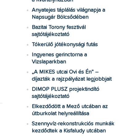
a Kvártélyházban
Anyatejes táplálás világnapja a
Napsugár Bölcsődében
Bazitai Torony fesztivál
sajtótájékoztató
Tókerülő jótékonysági futás
Ingyenes gerinctorna a
Vizslaparkban
„A MIKES utcai Ovi és Én” –
díjazták a rajzpályázat legjobbjait
DIMOP PLUSZ projektindító
sajtótájékoztató
Elkezdődött a Mező utcában az
útburkolat helyreállítása
Szennyvíz-rekonstrukciós munkák
kezdődtek a Kisfaludy utcában