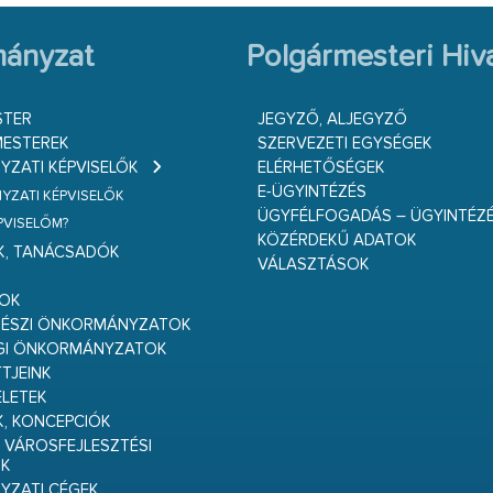
ányzat
Polgármesteri Hiva
STER
JEGYZŐ, ALJEGYZŐ
ESTEREK
SZERVEZETI EGYSÉGEK
ZATI KÉPVISELŐK
ELÉRHETŐSÉGEK
E-ÜGYINTÉZÉS
ZATI KÉPVISELŐK
ÜGYFÉLFOGADÁS – ÜGYINTÉZ
ÉPVISELŐM?
KÖZÉRDEKŰ ADATOK
K, TANÁCSADÓK
VÁLASZTÁSOK
S
GOK
RÉSZI ÖNKORMÁNYZATOK
GI ÖNKORMÁNYZATOK
TJEINK
ELETEK
K, KONCEPCIÓK
 VÁROSFEJLESZTÉSI
K
ZATI CÉGEK