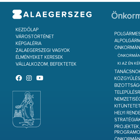
Önkorm
KEZDŐLAP
POLGÁRME
VÁROSTÖRTÉNET
ALPOLGÁRM
KÉPGALÉRIA
ÖNKORMÁNY
ZALAEGERSZEGI VAGYOK
ÖNKORMÁNY
ÉLMÉNYEKET KERESEK
KI AZ ÉN K
VÁLLALKOZOM, BEFEKTETEK
TANÁCSNO
KÖZGYŰLÉ
BIZOTTSÁ
TELEPÜLÉS
NEMZETISÉ
KITÜNTETET
HELYI REND
STRATÉGIÁ
PROJEKTEK,
PROGRAMO
ÖNKORMÁNY