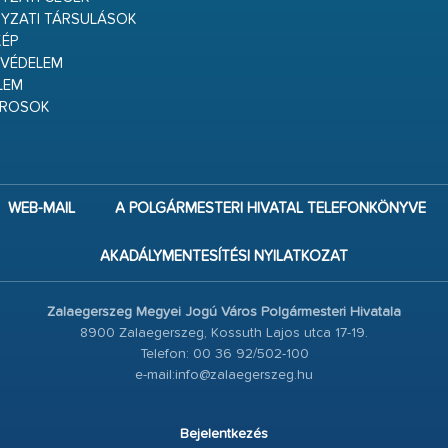
YZATI TÁRSULÁSOK
ÉP
VÉDELEM
LEM
ÁROSOK
WEB-MAIL
A POLGÁRMESTERI HIVATAL TELEFONKÖNYVE
AKADÁLYMENTESÍTÉSI NYILATKOZAT
Zalaegerszeg Megyei Jogú Város Polgármesteri Hivatala
8900 Zalaegerszeg, Kossuth Lajos utca 17-19.
Telefon: 00 36 92/502-100
e-mail:info@zalaegerszeg.hu
Bejelentkezés