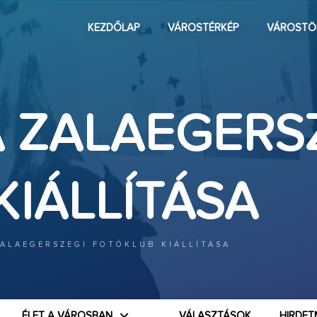
KEZDŐLAP
VÁROSTÉRKÉP
VÁROSTÖ
A ZALAEGERS
IÁLLÍTÁSA
ZALAEGERSZEGI FOTÓKLUB KIÁLLÍTÁSA
ÉLET A VÁROSBAN
VÁLASZTÁSOK
HIRDET