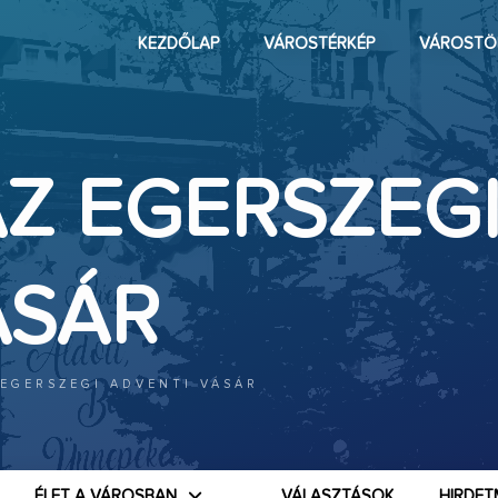
KEZDŐLAP
VÁROSTÉRKÉP
VÁROSTÖ
AZ EGERSZEG
ÁSÁR
 EGERSZEGI ADVENTI VÁSÁR
ÉLET A VÁROSBAN
VÁLASZTÁSOK
HIRDET