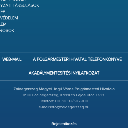
YZATI TÁRSULÁSOK
ÉP
VÉDELEM
LEM
ÁROSOK
WEB-MAIL
A POLGÁRMESTERI HIVATAL TELEFONKÖNYVE
AKADÁLYMENTESÍTÉSI NYILATKOZAT
Zalaegerszeg Megyei Jogú Város Polgármesteri Hivatala
8900 Zalaegerszeg, Kossuth Lajos utca 17-19.
Telefon: 00 36 92/502-100
e-mail:info@zalaegerszeg.hu
Bejelentkezés