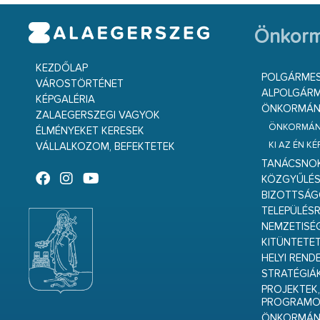
Önkorm
KEZDŐLAP
POLGÁRME
VÁROSTÖRTÉNET
ALPOLGÁRM
KÉPGALÉRIA
ÖNKORMÁNY
ZALAEGERSZEGI VAGYOK
ÖNKORMÁNY
ÉLMÉNYEKET KERESEK
KI AZ ÉN K
VÁLLALKOZOM, BEFEKTETEK
TANÁCSNO
KÖZGYŰLÉ
BIZOTTSÁ
TELEPÜLÉS
NEMZETISÉ
KITÜNTETET
HELYI REND
STRATÉGIÁ
PROJEKTEK,
PROGRAMO
ÖNKORMÁNY