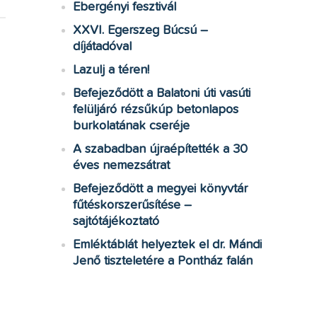
Ebergényi fesztivál
XXVI. Egerszeg Búcsú –
díjátadóval
Lazulj a téren!
Befejeződött a Balatoni úti vasúti
felüljáró rézsűkúp betonlapos
burkolatának cseréje
A szabadban újraépítették a 30
éves nemezsátrat
Befejeződött a megyei könyvtár
fűtéskorszerűsítése –
sajtótájékoztató
Emléktáblát helyeztek el dr. Mándi
Jenő tiszteletére a Pontház falán