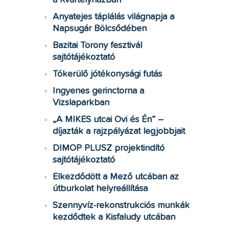
a Kvártélyházban
Anyatejes táplálás világnapja a
Napsugár Bölcsődében
Bazitai Torony fesztivál
sajtótájékoztató
Tókerülő jótékonysági futás
Ingyenes gerinctorna a
Vizslaparkban
„A MIKES utcai Ovi és Én” –
díjazták a rajzpályázat legjobbjait
DIMOP PLUSZ projektindító
sajtótájékoztató
Elkezdődött a Mező utcában az
útburkolat helyreállítása
Szennyvíz-rekonstrukciós munkák
kezdődtek a Kisfaludy utcában