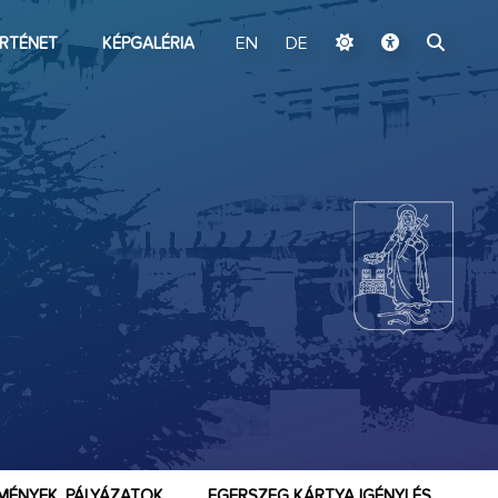
ugrás a fő tartalomhoz
RTÉNET
KÉPGALÉRIA
EN
DE
I
MÉNYEK, PÁLYÁZATOK
EGERSZEG KÁRTYA IGÉNYLÉS