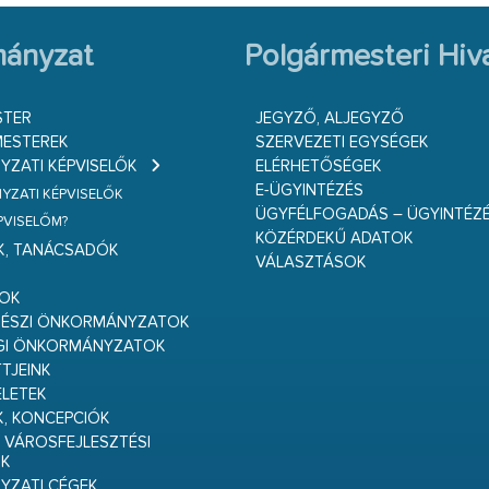
ányzat
Polgármesteri Hiva
STER
JEGYZŐ, ALJEGYZŐ
ESTEREK
SZERVEZETI EGYSÉGEK
ZATI KÉPVISELŐK
ELÉRHETŐSÉGEK
E-ÜGYINTÉZÉS
ZATI KÉPVISELŐK
ÜGYFÉLFOGADÁS – ÜGYINTÉZ
ÉPVISELŐM?
KÖZÉRDEKŰ ADATOK
K, TANÁCSADÓK
VÁLASZTÁSOK
S
GOK
RÉSZI ÖNKORMÁNYZATOK
GI ÖNKORMÁNYZATOK
TJEINK
ELETEK
K, KONCEPCIÓK
 VÁROSFEJLESZTÉSI
K
ZATI CÉGEK