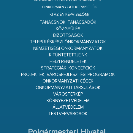
ÖNKORMÁNYZATI KÉPVISELŐK
KI AZ ÉN KÉPVISELŐM?
TANÁCSNOK, TANÁCSADÓK
KÖZGYŰLÉS
BIZOTTSÁGOK
TELEPÜLÉSRÉSZI ÖNKORMÁNYZATOK
NEMZETISÉGI ÖNKORMÁNYZATOK
KITÜNTETETTJEINK
HELYI RENDELETEK
STRATÉGIÁK, KONCEPCIÓK
PROJEKTEK, VÁROSFEJLESZTÉSI PROGRAMOK
ÖNKORMÁNYZATI CÉGEK
ÖNKORMÁNYZATI TÁRSULÁSOK
VÁROSTÉRKÉP
KÖRNYEZETVÉDELEM
ÁLLATVÉDELEM
TESTVÉRVÁROSOK
Polgármesteri Hivatal