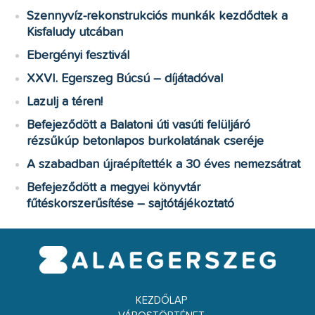
Szennyvíz-rekonstrukciós munkák kezdődtek a
Kisfaludy utcában
Ebergényi fesztivál
XXVI. Egerszeg Búcsú – díjátadóval
Lazulj a téren!
Befejeződött a Balatoni úti vasúti felüljáró
rézsűkúp betonlapos burkolatának cseréje
A szabadban újraépítették a 30 éves nemezsátrat
Befejeződött a megyei könyvtár
fűtéskorszerűsítése – sajtótájékoztató
KEZDŐLAP