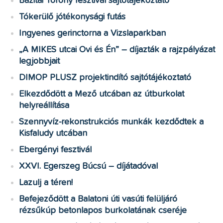
Bazitai Torony fesztivál sajtótájékoztató
Tókerülő jótékonysági futás
Ingyenes gerinctorna a Vizslaparkban
„A MIKES utcai Ovi és Én” – díjazták a rajzpályázat
legjobbjait
DIMOP PLUSZ projektindító sajtótájékoztató
Elkezdődött a Mező utcában az útburkolat
helyreállítása
Szennyvíz-rekonstrukciós munkák kezdődtek a
Kisfaludy utcában
Ebergényi fesztivál
XXVI. Egerszeg Búcsú – díjátadóval
Lazulj a téren!
Befejeződött a Balatoni úti vasúti felüljáró
rézsűkúp betonlapos burkolatának cseréje