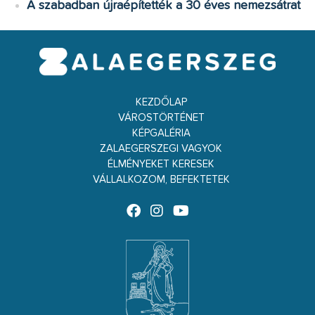
A szabadban újraépítették a 30 éves nemezsátrat
KEZDŐLAP
VÁROSTÖRTÉNET
KÉPGALÉRIA
ZALAEGERSZEGI VAGYOK
ÉLMÉNYEKET KERESEK
VÁLLALKOZOM, BEFEKTETEK