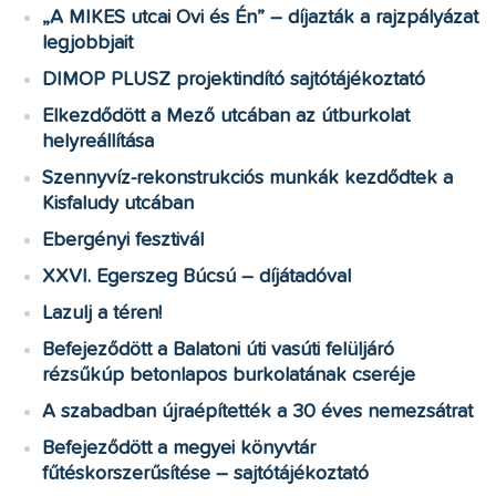
„A MIKES utcai Ovi és Én” – díjazták a rajzpályázat
legjobbjait
DIMOP PLUSZ projektindító sajtótájékoztató
Elkezdődött a Mező utcában az útburkolat
helyreállítása
Szennyvíz-rekonstrukciós munkák kezdődtek a
Kisfaludy utcában
Ebergényi fesztivál
XXVI. Egerszeg Búcsú – díjátadóval
Lazulj a téren!
Befejeződött a Balatoni úti vasúti felüljáró
rézsűkúp betonlapos burkolatának cseréje
A szabadban újraépítették a 30 éves nemezsátrat
Befejeződött a megyei könyvtár
fűtéskorszerűsítése – sajtótájékoztató