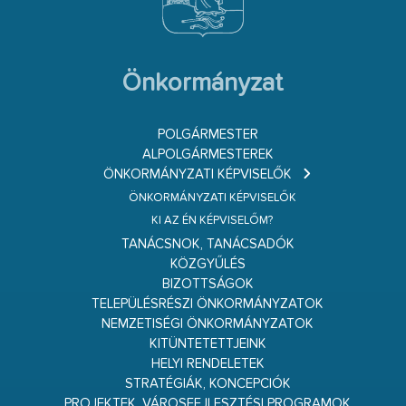
Önkormányzat
POLGÁRMESTER
ALPOLGÁRMESTEREK
ÖNKORMÁNYZATI KÉPVISELŐK
ÖNKORMÁNYZATI KÉPVISELŐK
KI AZ ÉN KÉPVISELŐM?
TANÁCSNOK, TANÁCSADÓK
KÖZGYŰLÉS
BIZOTTSÁGOK
TELEPÜLÉSRÉSZI ÖNKORMÁNYZATOK
NEMZETISÉGI ÖNKORMÁNYZATOK
KITÜNTETETTJEINK
HELYI RENDELETEK
STRATÉGIÁK, KONCEPCIÓK
PROJEKTEK, VÁROSFEJLESZTÉSI PROGRAMOK