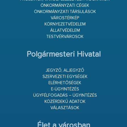
ÖNKORMÁNYZATI CÉGEK
ÖNKORMÁNYZATI TÁRSULÁSOK
VÁROSTÉRKÉP
KÖRNYEZETVÉDELEM
ÁLLATVÉDELEM
TESTVÉRVÁROSOK
Polgármesteri Hivatal
JEGYZŐ, ALJEGYZŐ
SZERVEZETI EGYSÉGEK
ELÉRHETŐSÉGEK
E-ÜGYINTÉZÉS
ÜGYFÉLFOGADÁS – ÜGYINTÉZÉS
KÖZÉRDEKŰ ADATOK
VÁLASZTÁSOK
Élet a városban