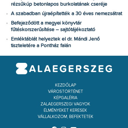
rézsűkúp betonlapos burkolatának cseréje
A szabadban újraépítették a 30 éves nemezsátrat
Befejeződött a megyei könyvtár
fűtéskorszerűsítése – sajtótájékoztató
Emléktáblát helyeztek el dr. Mándi Jenő
tiszteletére a Pontház falán
KEZDŐLAP
VÁROSTÖRTÉNET
KÉPGALÉRIA
ZALAEGERSZEGI VAGYOK
ÉLMÉNYEKET KERESEK
VÁLLALKOZOM, BEFEKTETEK