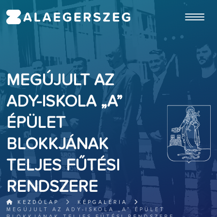
ugrás a fő tartalomhoz
MEGÚJULT AZ
ADY-ISKOLA „A”
ÉPÜLET
BLOKKJÁNAK
TELJES FŰTÉSI
RENDSZERE
KEZDŐLAP
KÉPGALÉRIA
MEGÚJULT AZ ADY-ISKOLA „A” ÉPÜLET
BLOKKJÁNAK TELJES FŰTÉSI RENDSZERE