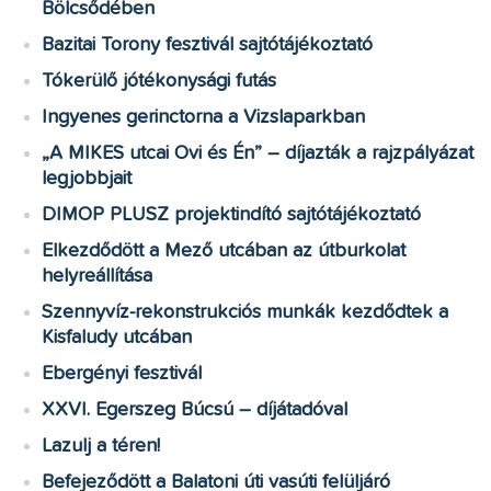
Bölcsődében
Bazitai Torony fesztivál sajtótájékoztató
Tókerülő jótékonysági futás
Ingyenes gerinctorna a Vizslaparkban
„A MIKES utcai Ovi és Én” – díjazták a rajzpályázat
legjobbjait
DIMOP PLUSZ projektindító sajtótájékoztató
Elkezdődött a Mező utcában az útburkolat
helyreállítása
Szennyvíz-rekonstrukciós munkák kezdődtek a
Kisfaludy utcában
Ebergényi fesztivál
XXVI. Egerszeg Búcsú – díjátadóval
Lazulj a téren!
Befejeződött a Balatoni úti vasúti felüljáró