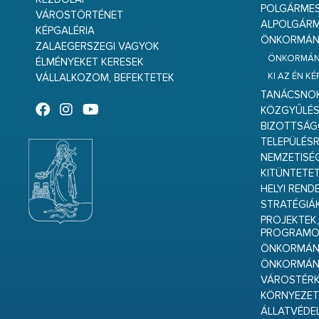
POLGÁRME
VÁROSTÖRTÉNET
ALPOLGÁRM
KÉPGALÉRIA
ÖNKORMÁNY
ZALAEGERSZEGI VAGYOK
ÖNKORMÁNY
ÉLMÉNYEKET KERESEK
KI AZ ÉN K
VÁLLALKOZOM, BEFEKTETEK
TANÁCSNO
KÖZGYŰLÉ
BIZOTTSÁ
TELEPÜLÉS
NEMZETISÉ
KITÜNTETET
HELYI REND
STRATÉGIÁ
PROJEKTEK,
PROGRAMO
ÖNKORMÁNY
ÖNKORMÁN
VÁROSTÉRK
KÖRNYEZET
ÁLLATVÉDE