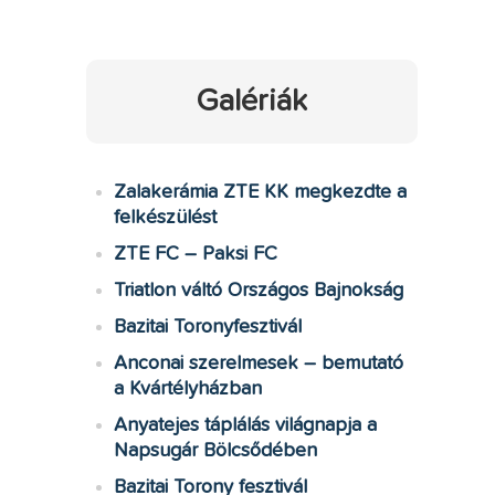
Galériák
Zalakerámia ZTE KK megkezdte a
felkészülést
ZTE FC – Paksi FC
Triatlon váltó Országos Bajnokság
Bazitai Toronyfesztivál
Anconai szerelmesek – bemutató
a Kvártélyházban
Anyatejes táplálás világnapja a
Napsugár Bölcsődében
Bazitai Torony fesztivál