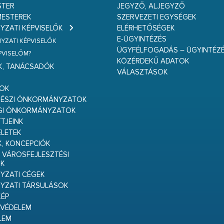
STER
JEGYZŐ, ALJEGYZŐ
ESTEREK
SZERVEZETI EGYSÉGEK
ZATI KÉPVISELŐK
ELÉRHETŐSÉGEK
E-ÜGYINTÉZÉS
ZATI KÉPVISELŐK
ÜGYFÉLFOGADÁS – ÜGYINTÉZ
ÉPVISELŐM?
KÖZÉRDEKŰ ADATOK
K, TANÁCSADÓK
VÁLASZTÁSOK
S
GOK
RÉSZI ÖNKORMÁNYZATOK
GI ÖNKORMÁNYZATOK
TJEINK
ELETEK
K, KONCEPCIÓK
 VÁROSFEJLESZTÉSI
K
ZATI CÉGEK
YZATI TÁRSULÁSOK
ÉP
VÉDELEM
LEM