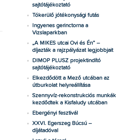
sajtótájékoztató
Tókerülő jótékonysági futás
Ingyenes gerinctorna a
Vizslaparkban
„A MIKES utcai Ovi és Én” –
díjazták a rajzpályázat legjobbjait
DIMOP PLUSZ projektindító
sajtótájékoztató
Elkezdődött a Mező utcában az
útburkolat helyreállítása
Szennyvíz-rekonstrukciós munkák
kezdődtek a Kisfaludy utcában
Ebergényi fesztivál
XXVI. Egerszeg Búcsú –
díjátadóval