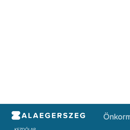
Önkorm
KEZDŐLAP