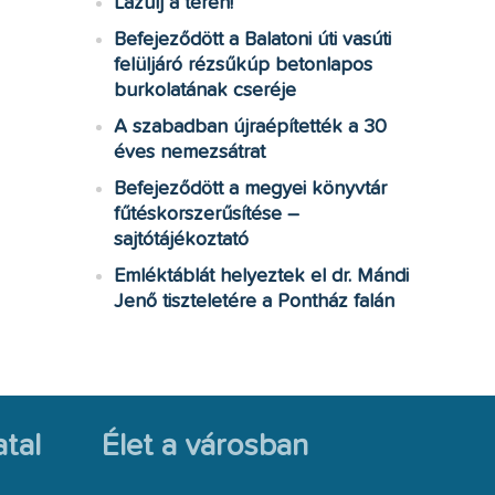
Lazulj a téren!
Befejeződött a Balatoni úti vasúti
felüljáró rézsűkúp betonlapos
burkolatának cseréje
A szabadban újraépítették a 30
éves nemezsátrat
Befejeződött a megyei könyvtár
fűtéskorszerűsítése –
sajtótájékoztató
Emléktáblát helyeztek el dr. Mándi
Jenő tiszteletére a Pontház falán
tal
Élet a városban