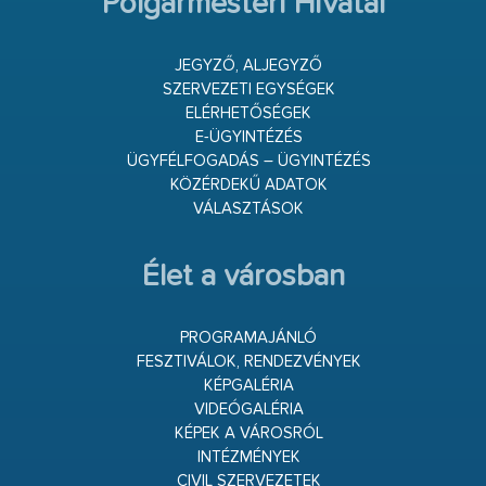
Polgármesteri Hivatal
JEGYZŐ, ALJEGYZŐ
SZERVEZETI EGYSÉGEK
ELÉRHETŐSÉGEK
E-ÜGYINTÉZÉS
ÜGYFÉLFOGADÁS – ÜGYINTÉZÉS
KÖZÉRDEKŰ ADATOK
VÁLASZTÁSOK
Élet a városban
PROGRAMAJÁNLÓ
FESZTIVÁLOK, RENDEZVÉNYEK
KÉPGALÉRIA
VIDEÓGALÉRIA
KÉPEK A VÁROSRÓL
INTÉZMÉNYEK
CIVIL SZERVEZETEK