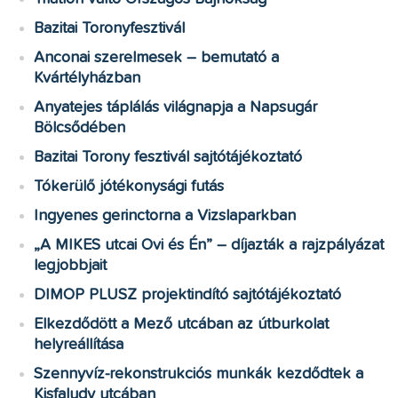
Bazitai Toronyfesztivál
Anconai szerelmesek – bemutató a
Kvártélyházban
Anyatejes táplálás világnapja a Napsugár
Bölcsődében
Bazitai Torony fesztivál sajtótájékoztató
Tókerülő jótékonysági futás
Ingyenes gerinctorna a Vizslaparkban
„A MIKES utcai Ovi és Én” – díjazták a rajzpályázat
legjobbjait
DIMOP PLUSZ projektindító sajtótájékoztató
Elkezdődött a Mező utcában az útburkolat
helyreállítása
Szennyvíz-rekonstrukciós munkák kezdődtek a
Kisfaludy utcában