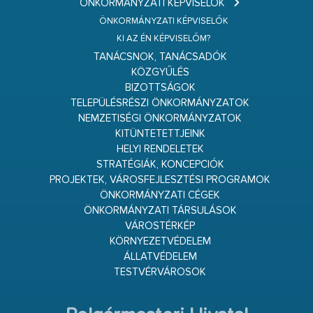
ÖNKORMÁNYZATI KÉPVISELŐK
ÖNKORMÁNYZATI KÉPVISELŐK
KI AZ ÉN KÉPVISELŐM?
TANÁCSNOK, TANÁCSADÓK
KÖZGYŰLÉS
BIZOTTSÁGOK
TELEPÜLÉSRÉSZI ÖNKORMÁNYZATOK
NEMZETISÉGI ÖNKORMÁNYZATOK
KITÜNTETETTJEINK
HELYI RENDELETEK
STRATÉGIÁK, KONCEPCIÓK
PROJEKTEK, VÁROSFEJLESZTÉSI PROGRAMOK
ÖNKORMÁNYZATI CÉGEK
ÖNKORMÁNYZATI TÁRSULÁSOK
VÁROSTÉRKÉP
KÖRNYEZETVÉDELEM
ÁLLATVÉDELEM
TESTVÉRVÁROSOK