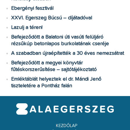
Ebergényi fesztivál
XXVI. Egerszeg Búcsú – díjátadóval
Lazulj a téren!
Befejeződött a Balatoni úti vasúti felüljáró
rézsűkúp betonlapos burkolatának cseréje
A szabadban újraépítették a 30 éves nemezsátrat
Befejeződött a megyei könyvtár
fűtéskorszerűsítése – sajtótájékoztató
Emléktáblát helyeztek el dr. Mándi Jenő
tiszteletére a Pontház falán
KEZDŐLAP