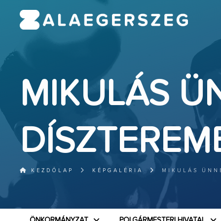
MIKULÁS Ü
DÍSZTEREM
KEZDŐLAP
KÉPGALÉRIA
MIKULÁS ÜNN
ÖNKORMÁNYZAT
POLGÁRMESTERI HIVATAL