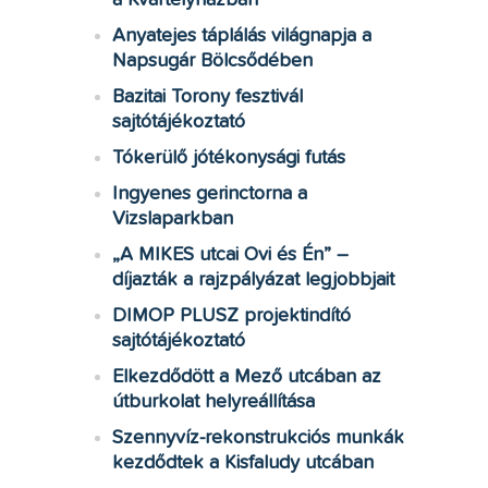
a Kvártélyházban
Anyatejes táplálás világnapja a
Napsugár Bölcsődében
Bazitai Torony fesztivál
sajtótájékoztató
Tókerülő jótékonysági futás
Ingyenes gerinctorna a
Vizslaparkban
„A MIKES utcai Ovi és Én” –
díjazták a rajzpályázat legjobbjait
DIMOP PLUSZ projektindító
sajtótájékoztató
Elkezdődött a Mező utcában az
útburkolat helyreállítása
Szennyvíz-rekonstrukciós munkák
kezdődtek a Kisfaludy utcában