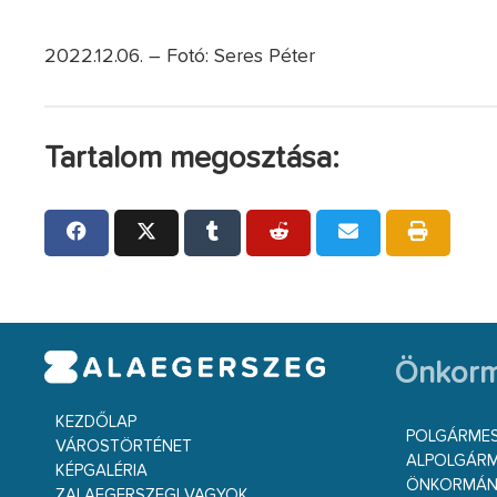
2022.12.06. – Fotó: Seres Péter
Tartalom megosztása:
Önkorm
KEZDŐLAP
POLGÁRME
VÁROSTÖRTÉNET
ALPOLGÁRM
KÉPGALÉRIA
ÖNKORMÁNY
ZALAEGERSZEGI VAGYOK