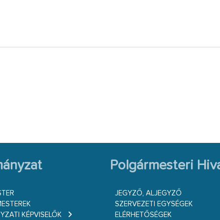
ányzat
Polgármesteri Hiva
STER
JEGYZŐ, ALJEGYZŐ
ESTEREK
SZERVEZETI EGYSÉGEK
ZATI KÉPVISELŐK
ELÉRHETŐSÉGEK