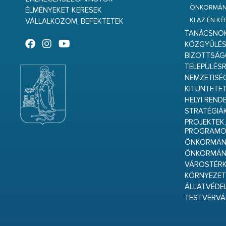
ÖNKORMÁNY
ÉLMÉNYEKET KERESEK
KI AZ ÉN K
VÁLLALKOZOM, BEFEKTETEK
TANÁCSNO
KÖZGYŰLÉ
BIZOTTSÁ
TELEPÜLÉS
NEMZETISÉ
KITÜNTETET
HELYI REND
STRATÉGIÁ
PROJEKTEK,
PROGRAMO
ÖNKORMÁNY
ÖNKORMÁN
VÁROSTÉRK
KÖRNYEZET
ÁLLATVÉDE
TESTVÉRV