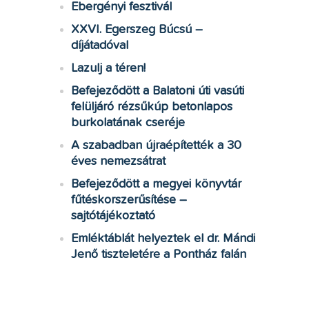
Ebergényi fesztivál
XXVI. Egerszeg Búcsú –
díjátadóval
Lazulj a téren!
Befejeződött a Balatoni úti vasúti
felüljáró rézsűkúp betonlapos
burkolatának cseréje
A szabadban újraépítették a 30
éves nemezsátrat
Befejeződött a megyei könyvtár
fűtéskorszerűsítése –
sajtótájékoztató
Emléktáblát helyeztek el dr. Mándi
Jenő tiszteletére a Pontház falán