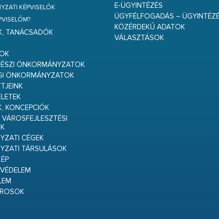
E-ÜGYINTÉZÉS
ZATI KÉPVISELŐK
ÜGYFÉLFOGADÁS – ÜGYINTÉZ
ÉPVISELŐM?
KÖZÉRDEKŰ ADATOK
K, TANÁCSADÓK
VÁLASZTÁSOK
S
GOK
RÉSZI ÖNKORMÁNYZATOK
GI ÖNKORMÁNYZATOK
TJEINK
ELETEK
K, KONCEPCIÓK
 VÁROSFEJLESZTÉSI
K
ZATI CÉGEK
YZATI TÁRSULÁSOK
ÉP
VÉDELEM
LEM
ÁROSOK