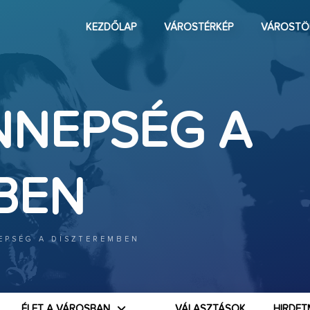
KEZDŐLAP
VÁROSTÉRKÉP
VÁROSTÖ
NNEPSÉG A
BEN
EPSÉG A DÍSZTEREMBEN
ÉLET A VÁROSBAN
VÁLASZTÁSOK
HIRDET