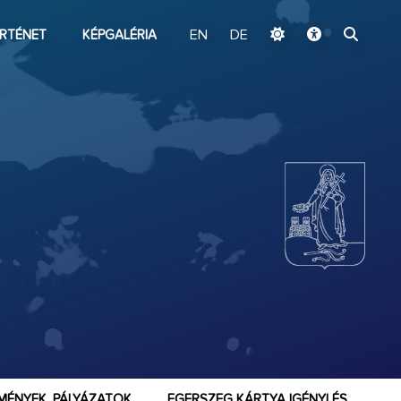
ugrás a fő tartalomhoz
RTÉNET
KÉPGALÉRIA
EN
DE
MÉNYEK, PÁLYÁZATOK
EGERSZEG KÁRTYA IGÉNYLÉS