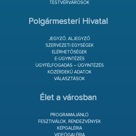
TESTVÉRVÁROSOK
Polgármesteri Hivatal
JEGYZŐ, ALJEGYZŐ
SZERVEZETI EGYSÉGEK
ELÉRHETŐSÉGEK
E-ÜGYINTÉZÉS
ÜGYFÉLFOGADÁS – ÜGYINTÉZÉS
KÖZÉRDEKŰ ADATOK
VÁLASZTÁSOK
Élet a városban
PROGRAMAJÁNLÓ
FESZTIVÁLOK, RENDEZVÉNYEK
KÉPGALÉRIA
VIDEÓGALÉRIA