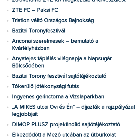
Zalakerámia ZTE KK megkezdte a felkészülést
ZTE FC – Paksi FC
Triatlon váltó Országos Bajnokság
Bazitai Toronyfesztivál
Anconai szerelmesek – bemutató a
Kvártélyházban
Anyatejes táplálás világnapja a Napsugár
Bölcsődében
Bazitai Torony fesztivál sajtótájékoztató
Tókerülő jótékonysági futás
Ingyenes gerinctorna a Vizslaparkban
„A MIKES utcai Ovi és Én” – díjazták a rajzpályázat
legjobbjait
DIMOP PLUSZ projektindító sajtótájékoztató
Elkezdődött a Mező utcában az útburkolat