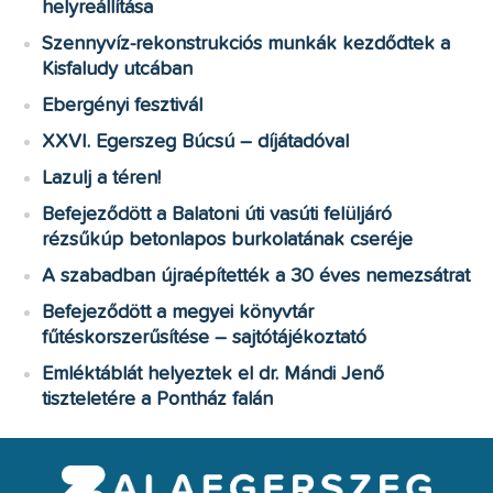
helyreállítása
Szennyvíz-rekonstrukciós munkák kezdődtek a
Kisfaludy utcában
Ebergényi fesztivál
XXVI. Egerszeg Búcsú – díjátadóval
Lazulj a téren!
Befejeződött a Balatoni úti vasúti felüljáró
rézsűkúp betonlapos burkolatának cseréje
A szabadban újraépítették a 30 éves nemezsátrat
Befejeződött a megyei könyvtár
fűtéskorszerűsítése – sajtótájékoztató
Emléktáblát helyeztek el dr. Mándi Jenő
tiszteletére a Pontház falán