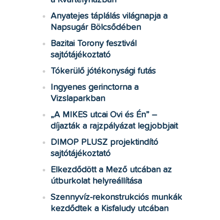
a Kvártélyházban
Anyatejes táplálás világnapja a
Napsugár Bölcsődében
Bazitai Torony fesztivál
sajtótájékoztató
Tókerülő jótékonysági futás
Ingyenes gerinctorna a
Vizslaparkban
„A MIKES utcai Ovi és Én” –
díjazták a rajzpályázat legjobbjait
DIMOP PLUSZ projektindító
sajtótájékoztató
Elkezdődött a Mező utcában az
útburkolat helyreállítása
Szennyvíz-rekonstrukciós munkák
kezdődtek a Kisfaludy utcában