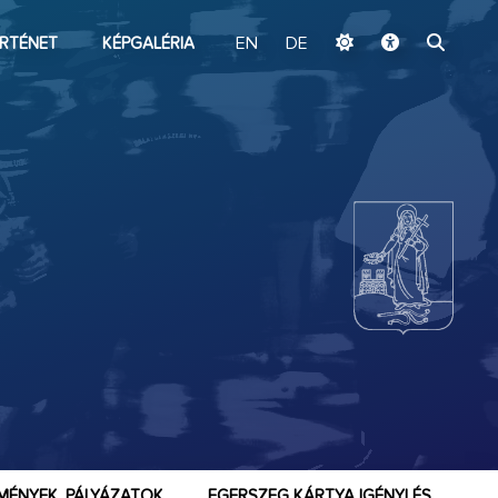
ugrás a fő tartalomhoz
RTÉNET
KÉPGALÉRIA
EN
DE
MÉNYEK, PÁLYÁZATOK
EGERSZEG KÁRTYA IGÉNYLÉS