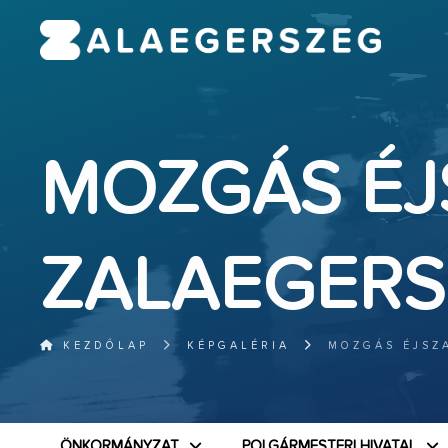
MOZGÁS ÉJ
ZALAEGERS
KEZDŐLAP
KÉPGALÉRIA
MOZGÁS ÉJSZ
ÖNKORMÁNYZAT
POLGÁRMESTERI HIVATAL