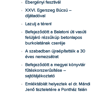
Ebergényi fesztivál
XXVI. Egerszeg Búcsú –
díjátadóval
Lazulj a téren!
Befejeződött a Balatoni úti vasúti
felüljáró rézsűkúp betonlapos
burkolatának cseréje
A szabadban újraépítették a 30
éves nemezsátrat
Befejeződött a megyei könyvtár
fűtéskorszerűsítése –
sajtótájékoztató
Emléktáblát helyeztek el dr. Mándi
Jenő tiszteletére a Pontház falán