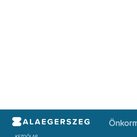
Önkorm
KEZDŐLAP