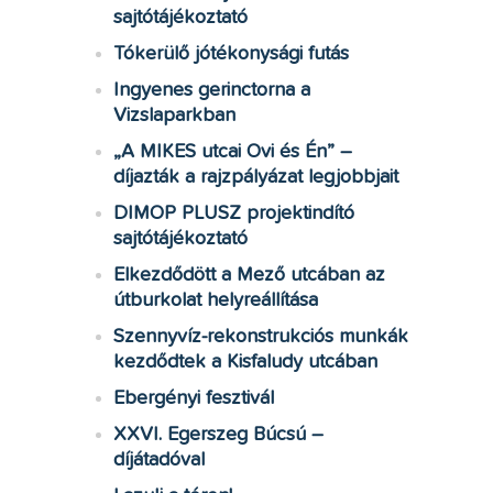
sajtótájékoztató
Tókerülő jótékonysági futás
Ingyenes gerinctorna a
Vizslaparkban
„A MIKES utcai Ovi és Én” –
díjazták a rajzpályázat legjobbjait
DIMOP PLUSZ projektindító
sajtótájékoztató
Elkezdődött a Mező utcában az
útburkolat helyreállítása
Szennyvíz-rekonstrukciós munkák
kezdődtek a Kisfaludy utcában
Ebergényi fesztivál
XXVI. Egerszeg Búcsú –
díjátadóval