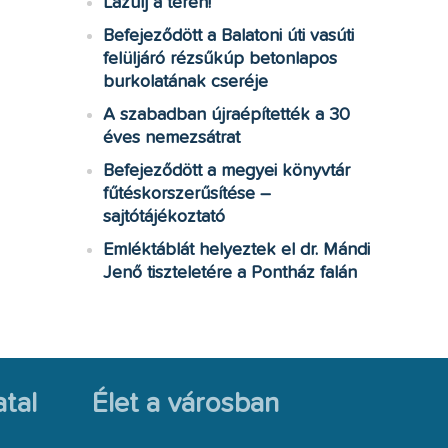
Lazulj a téren!
Befejeződött a Balatoni úti vasúti
felüljáró rézsűkúp betonlapos
burkolatának cseréje
A szabadban újraépítették a 30
éves nemezsátrat
Befejeződött a megyei könyvtár
fűtéskorszerűsítése –
sajtótájékoztató
Emléktáblát helyeztek el dr. Mándi
Jenő tiszteletére a Pontház falán
tal
Élet a városban