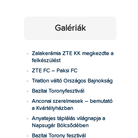
Galériák
Zalakerámia ZTE KK megkezdte a
felkészülést
ZTE FC – Paksi FC
Triatlon váltó Országos Bajnokság
Bazitai Toronyfesztivál
Anconai szerelmesek – bemutató
a Kvártélyházban
Anyatejes táplálás világnapja a
Napsugár Bölcsődében
Bazitai Torony fesztivál