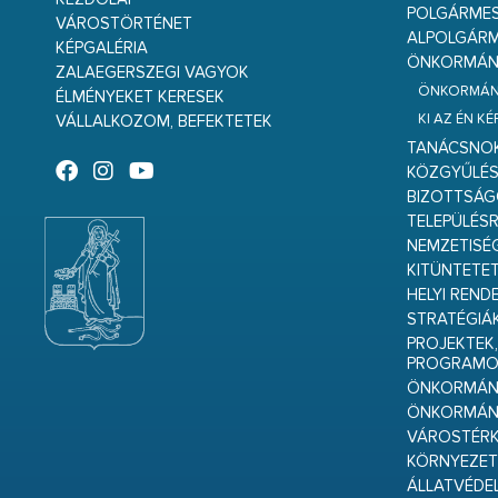
POLGÁRME
VÁROSTÖRTÉNET
ALPOLGÁRM
KÉPGALÉRIA
ÖNKORMÁNY
ZALAEGERSZEGI VAGYOK
ÖNKORMÁNY
ÉLMÉNYEKET KERESEK
KI AZ ÉN K
VÁLLALKOZOM, BEFEKTETEK
TANÁCSNO
KÖZGYŰLÉ
BIZOTTSÁ
TELEPÜLÉS
NEMZETISÉ
KITÜNTETET
HELYI REND
STRATÉGIÁ
PROJEKTEK,
PROGRAMO
ÖNKORMÁNY
ÖNKORMÁN
VÁROSTÉRK
KÖRNYEZET
ÁLLATVÉDE