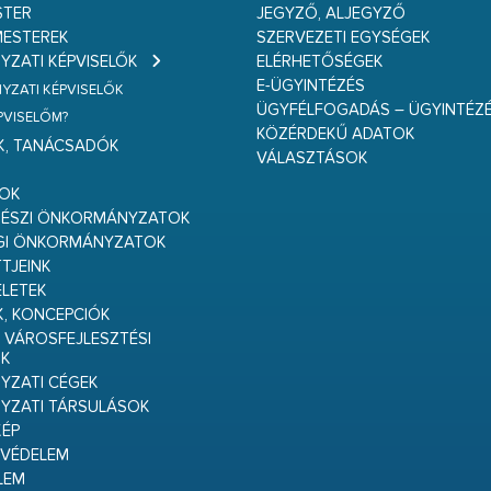
STER
JEGYZŐ, ALJEGYZŐ
ESTEREK
SZERVEZETI EGYSÉGEK
ZATI KÉPVISELŐK
ELÉRHETŐSÉGEK
E-ÜGYINTÉZÉS
ZATI KÉPVISELŐK
ÜGYFÉLFOGADÁS – ÜGYINTÉZ
ÉPVISELŐM?
KÖZÉRDEKŰ ADATOK
K, TANÁCSADÓK
VÁLASZTÁSOK
S
GOK
RÉSZI ÖNKORMÁNYZATOK
GI ÖNKORMÁNYZATOK
TJEINK
ELETEK
K, KONCEPCIÓK
 VÁROSFEJLESZTÉSI
K
ZATI CÉGEK
YZATI TÁRSULÁSOK
ÉP
VÉDELEM
LEM