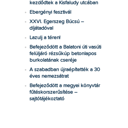
kezdődtek a Kisfaludy utcában
Ebergényi fesztivál
XXVI. Egerszeg Búcsú –
díjátadóval
Lazulj a téren!
Befejeződött a Balatoni úti vasúti
felüljáró rézsűkúp betonlapos
burkolatának cseréje
A szabadban újraépítették a 30
éves nemezsátrat
Befejeződött a megyei könyvtár
fűtéskorszerűsítése –
sajtótájékoztató