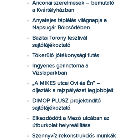
Anconai szerelmesek – bemutató
a Kvártélyházban
Anyatejes táplálás világnapja a
Napsugár Bölcsődében
Bazitai Torony fesztivál
sajtótájékoztató
Tókerülő jótékonysági futás
Ingyenes gerinctorna a
Vizslaparkban
„A MIKES utcai Ovi és Én” –
díjazták a rajzpályázat legjobbjait
DIMOP PLUSZ projektindító
sajtótájékoztató
Elkezdődött a Mező utcában az
útburkolat helyreállítása
Szennyvíz-rekonstrukciós munkák