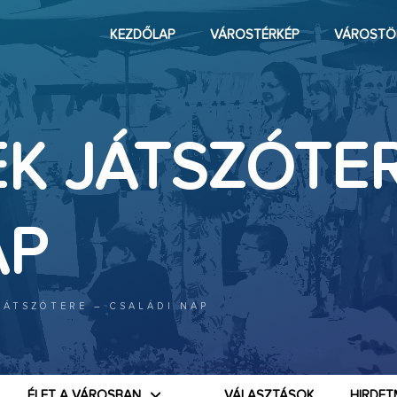
KEZDŐLAP
VÁROSTÉRKÉP
VÁROSTÖ
K JÁTSZÓTER
AP
JÁTSZÓTERE – CSALÁDI NAP
ÉLET A VÁROSBAN
VÁLASZTÁSOK
HIRDET