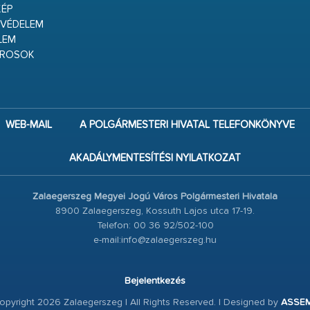
ÉP
VÉDELEM
LEM
ÁROSOK
WEB-MAIL
A POLGÁRMESTERI HIVATAL TELEFONKÖNYVE
AKADÁLYMENTESÍTÉSI NYILATKOZAT
Zalaegerszeg Megyei Jogú Város Polgármesteri Hivatala
8900 Zalaegerszeg, Kossuth Lajos utca 17-19.
Telefon: 00 36 92/502-100
e-mail:info@zalaegerszeg.hu
Bejelentkezés
pyright 2026 Zalaegerszeg | All Rights Reserved. | Designed by
ASSE