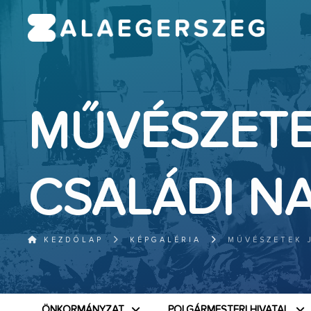
MŰVÉSZETE
CSALÁDI N
KEZDŐLAP
KÉPGALÉRIA
MŰVÉSZETEK 
ÖNKORMÁNYZAT
POLGÁRMESTERI HIVATAL