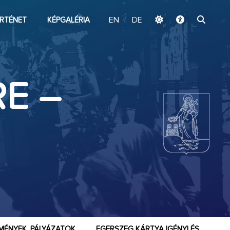
ugrás a fő tartalomhoz
RTÉNET
KÉPGALÉRIA
EN
DE
E –
MÉNYEK, PÁLYÁZATOK
EGERSZEG KÁRTYA IGÉNYLÉS