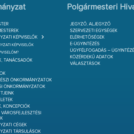
ányzat
Polgármesteri Hiva
STER
JEGYZŐ, ALJEGYZŐ
ESTEREK
SZERVEZETI EGYSÉGEK
ZATI KÉPVISELŐK
ELÉRHETŐSÉGEK
E-ÜGYINTÉZÉS
ZATI KÉPVISELŐK
ÜGYFÉLFOGADÁS – ÜGYINTÉZ
ÉPVISELŐM?
KÖZÉRDEKŰ ADATOK
K, TANÁCSADÓK
VÁLASZTÁSOK
S
GOK
RÉSZI ÖNKORMÁNYZATOK
GI ÖNKORMÁNYZATOK
TJEINK
ELETEK
K, KONCEPCIÓK
 VÁROSFEJLESZTÉSI
K
ZATI CÉGEK
YZATI TÁRSULÁSOK