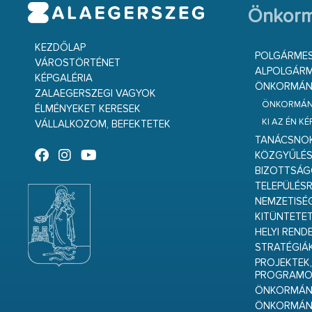
Önkorm
KEZDŐLAP
POLGÁRME
VÁROSTÖRTÉNET
ALPOLGÁRM
KÉPGALÉRIA
ÖNKORMÁNY
ZALAEGERSZEGI VAGYOK
ÖNKORMÁNY
ÉLMÉNYEKET KERESEK
KI AZ ÉN K
VÁLLALKOZOM, BEFEKTETEK
TANÁCSNO
KÖZGYŰLÉ
BIZOTTSÁ
TELEPÜLÉS
NEMZETISÉ
KITÜNTETET
HELYI REND
STRATÉGIÁ
PROJEKTEK,
PROGRAMO
ÖNKORMÁNY
ÖNKORMÁN