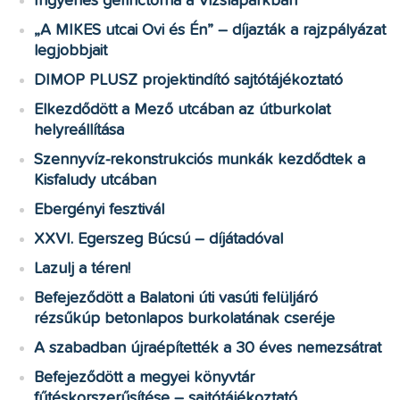
Ingyenes gerinctorna a Vizslaparkban
„A MIKES utcai Ovi és Én” – díjazták a rajzpályázat
legjobbjait
DIMOP PLUSZ projektindító sajtótájékoztató
Elkezdődött a Mező utcában az útburkolat
helyreállítása
Szennyvíz-rekonstrukciós munkák kezdődtek a
Kisfaludy utcában
Ebergényi fesztivál
XXVI. Egerszeg Búcsú – díjátadóval
Lazulj a téren!
Befejeződött a Balatoni úti vasúti felüljáró
rézsűkúp betonlapos burkolatának cseréje
A szabadban újraépítették a 30 éves nemezsátrat
Befejeződött a megyei könyvtár
fűtéskorszerűsítése – sajtótájékoztató