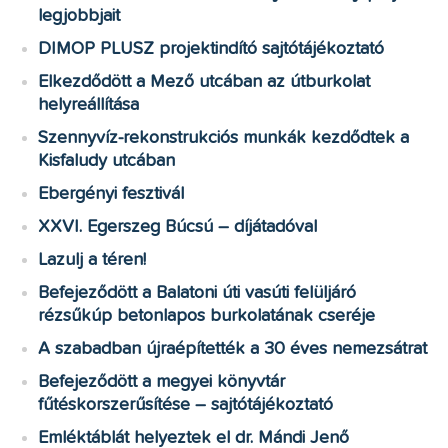
legjobbjait
DIMOP PLUSZ projektindító sajtótájékoztató
Elkezdődött a Mező utcában az útburkolat
helyreállítása
Szennyvíz-rekonstrukciós munkák kezdődtek a
Kisfaludy utcában
Ebergényi fesztivál
XXVI. Egerszeg Búcsú – díjátadóval
Lazulj a téren!
Befejeződött a Balatoni úti vasúti felüljáró
rézsűkúp betonlapos burkolatának cseréje
A szabadban újraépítették a 30 éves nemezsátrat
Befejeződött a megyei könyvtár
fűtéskorszerűsítése – sajtótájékoztató
Emléktáblát helyeztek el dr. Mándi Jenő