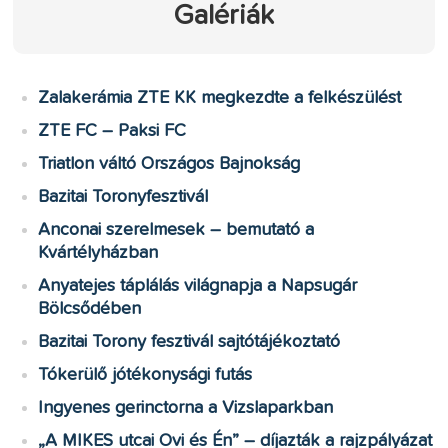
Galériák
Zalakerámia ZTE KK megkezdte a felkészülést
ZTE FC – Paksi FC
Triatlon váltó Országos Bajnokság
Bazitai Toronyfesztivál
Anconai szerelmesek – bemutató a
Kvártélyházban
Anyatejes táplálás világnapja a Napsugár
Bölcsődében
Bazitai Torony fesztivál sajtótájékoztató
Tókerülő jótékonysági futás
Ingyenes gerinctorna a Vizslaparkban
„A MIKES utcai Ovi és Én” – díjazták a rajzpályázat