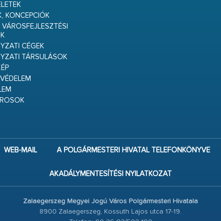
ELETEK
K, KONCEPCIÓK
 VÁROSFEJLESZTÉSI
K
ZATI CÉGEK
YZATI TÁRSULÁSOK
ÉP
VÉDELEM
LEM
ÁROSOK
WEB-MAIL
A POLGÁRMESTERI HIVATAL TELEFONKÖNYVE
AKADÁLYMENTESÍTÉSI NYILATKOZAT
Zalaegerszeg Megyei Jogú Város Polgármesteri Hivatala
8900 Zalaegerszeg, Kossuth Lajos utca 17-19.