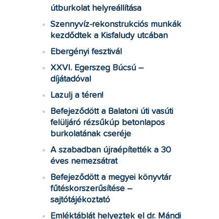
útburkolat helyreállítása
Szennyvíz-rekonstrukciós munkák
kezdődtek a Kisfaludy utcában
Ebergényi fesztivál
XXVI. Egerszeg Búcsú –
díjátadóval
Lazulj a téren!
Befejeződött a Balatoni úti vasúti
felüljáró rézsűkúp betonlapos
burkolatának cseréje
A szabadban újraépítették a 30
éves nemezsátrat
Befejeződött a megyei könyvtár
fűtéskorszerűsítése –
sajtótájékoztató
Emléktáblát helyeztek el dr. Mándi