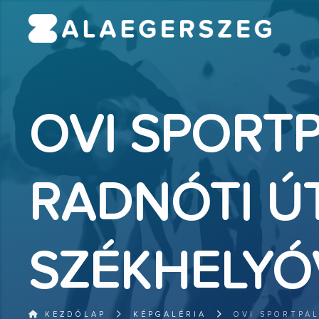
OVI SPORT
RADNÓTI ÚT
SZÉKHELY
KEZDŐLAP
KÉPGALÉRIA
OVI SPORTPÁ