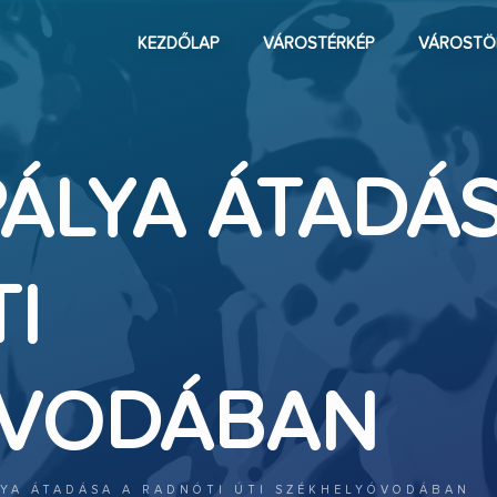
KEZDŐLAP
VÁROSTÉRKÉP
VÁROSTÖ
PÁLYA ÁTADÁ
I
ÓVODÁBAN
LYA ÁTADÁSA A RADNÓTI ÚTI SZÉKHELYÓVODÁBAN