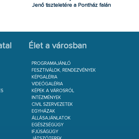
Jenő tiszteletére a Pontház falán
tal
Élet a városban
PROGRAMAJÁNLÓ
FESZTIVÁLOK, RENDEZVÉNYEK
KÉPGALÉRIA
VIDEÓGALÉRIA
ÉS
KÉPEK A VÁROSRÓL
INTÉZMÉNYEK
CIVIL SZERVEZETEK
EGYHÁZAK
ÁLLÁSAJÁNLATOK
EGÉSZSÉGÜGY
IFJÚSÁGÜGY
JÁTSZÓTEREK