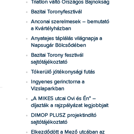
Triatlon váltó Országos Bajnokság
Bazitai Toronyfesztivál
Anconai szerelmesek – bemutató
a Kvártélyházban
Anyatejes táplálás világnapja a
Napsugár Bölcsődében
Bazitai Torony fesztivál
sajtótájékoztató
Tókerülő jótékonysági futás
Ingyenes gerinctorna a
Vizslaparkban
„A MIKES utcai Ovi és Én” –
díjazták a rajzpályázat legjobbjait
DIMOP PLUSZ projektindító
sajtótájékoztató
Elkezdődött a Mező utcában az