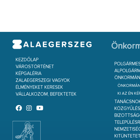
Önkorm
KEZDŐLAP
POLGÁRME
VÁROSTÖRTÉNET
ALPOLGÁRM
KÉPGALÉRIA
ÖNKORMÁNY
ZALAEGERSZEGI VAGYOK
ÖNKORMÁNY
ÉLMÉNYEKET KERESEK
KI AZ ÉN K
VÁLLALKOZOM, BEFEKTETEK
TANÁCSNO
KÖZGYŰLÉ
BIZOTTSÁ
TELEPÜLÉS
NEMZETISÉ
KITÜNTETET