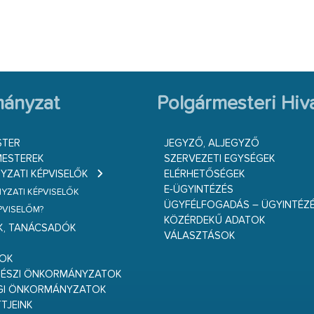
ányzat
Polgármesteri Hiva
STER
JEGYZŐ, ALJEGYZŐ
ESTEREK
SZERVEZETI EGYSÉGEK
ZATI KÉPVISELŐK
ELÉRHETŐSÉGEK
E-ÜGYINTÉZÉS
ZATI KÉPVISELŐK
ÜGYFÉLFOGADÁS – ÜGYINTÉZ
ÉPVISELŐM?
KÖZÉRDEKŰ ADATOK
K, TANÁCSADÓK
VÁLASZTÁSOK
S
GOK
RÉSZI ÖNKORMÁNYZATOK
GI ÖNKORMÁNYZATOK
TJEINK