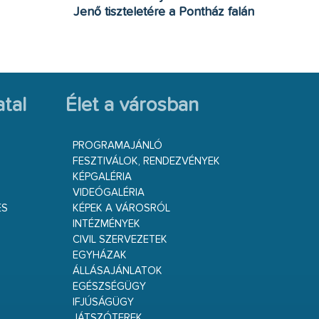
Jenő tiszteletére a Pontház falán
tal
Élet a városban
PROGRAMAJÁNLÓ
FESZTIVÁLOK, RENDEZVÉNYEK
KÉPGALÉRIA
VIDEÓGALÉRIA
ÉS
KÉPEK A VÁROSRÓL
INTÉZMÉNYEK
CIVIL SZERVEZETEK
EGYHÁZAK
ÁLLÁSAJÁNLATOK
EGÉSZSÉGÜGY
IFJÚSÁGÜGY
JÁTSZÓTEREK