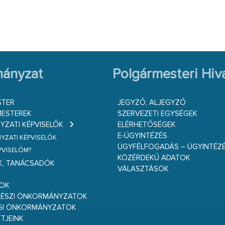
ányzat
Polgármesteri Hiva
STER
JEGYZŐ, ALJEGYZŐ
ESTEREK
SZERVEZETI EGYSÉGEK
ZATI KÉPVISELŐK
ELÉRHETŐSÉGEK
E-ÜGYINTÉZÉS
ZATI KÉPVISELŐK
ÜGYFÉLFOGADÁS – ÜGYINTÉZ
ÉPVISELŐM?
KÖZÉRDEKŰ ADATOK
K, TANÁCSADÓK
VÁLASZTÁSOK
S
GOK
RÉSZI ÖNKORMÁNYZATOK
GI ÖNKORMÁNYZATOK
TJEINK