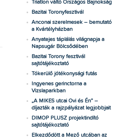
Triatlon váltó Országos Bajnokság
Bazitai Toronyfesztivál
Anconai szerelmesek – bemutató
a Kvártélyházban
Anyatejes táplálás világnapja a
Napsugár Bölcsődében
Bazitai Torony fesztivál
sajtótájékoztató
Tókerülő jótékonysági futás
Ingyenes gerinctorna a
Vizslaparkban
„A MIKES utcai Ovi és Én” –
díjazták a rajzpályázat legjobbjait
DIMOP PLUSZ projektindító
sajtótájékoztató
Elkezdődött a Mező utcában az