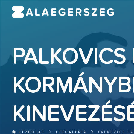
PALKOVICS
KORMÁNYBI
KINEVEZÉS
KEZDŐLAP
KÉPGALÉRIA
PALKOVICS L