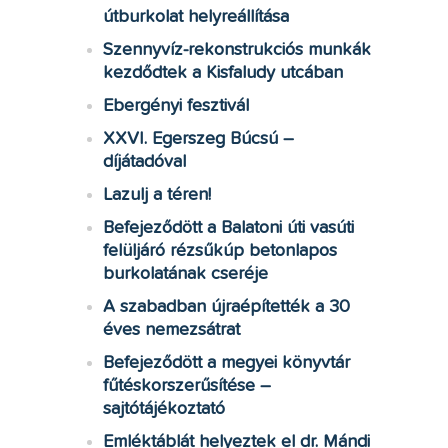
útburkolat helyreállítása
Szennyvíz-rekonstrukciós munkák
kezdődtek a Kisfaludy utcában
Ebergényi fesztivál
XXVI. Egerszeg Búcsú –
díjátadóval
Lazulj a téren!
Befejeződött a Balatoni úti vasúti
felüljáró rézsűkúp betonlapos
burkolatának cseréje
A szabadban újraépítették a 30
éves nemezsátrat
Befejeződött a megyei könyvtár
fűtéskorszerűsítése –
sajtótájékoztató
Emléktáblát helyeztek el dr. Mándi