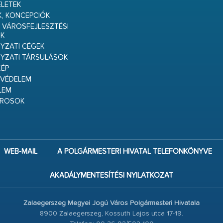
ELETEK
K, KONCEPCIÓK
 VÁROSFEJLESZTÉSI
K
ZATI CÉGEK
YZATI TÁRSULÁSOK
ÉP
VÉDELEM
LEM
ÁROSOK
WEB-MAIL
A POLGÁRMESTERI HIVATAL TELEFONKÖNYVE
AKADÁLYMENTESÍTÉSI NYILATKOZAT
Zalaegerszeg Megyei Jogú Város Polgármesteri Hivatala
8900 Zalaegerszeg, Kossuth Lajos utca 17-19.