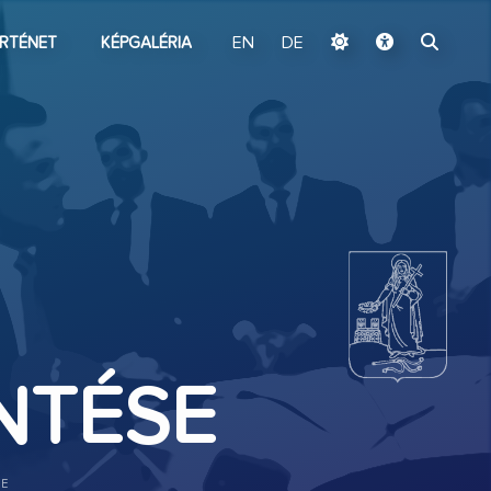
ugrás a fő tartalomhoz
RTÉNET
KÉPGALÉRIA
EN
DE
NTÉSE
SE