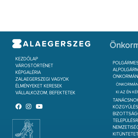
Önkorm
KEZDŐLAP
POLGÁRME
VÁROSTÖRTÉNET
ALPOLGÁRM
KÉPGALÉRIA
ÖNKORMÁNY
ZALAEGERSZEGI VAGYOK
ÖNKORMÁNY
ÉLMÉNYEKET KERESEK
KI AZ ÉN K
VÁLLALKOZOM, BEFEKTETEK
TANÁCSNO
KÖZGYŰLÉ
BIZOTTSÁ
TELEPÜLÉS
NEMZETISÉ
KITÜNTETET