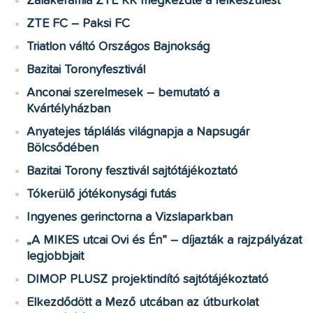
Zalakerámia ZTE KK megkezdte a felkészülést
ZTE FC – Paksi FC
Triatlon váltó Országos Bajnokság
Bazitai Toronyfesztivál
Anconai szerelmesek – bemutató a
Kvártélyházban
Anyatejes táplálás világnapja a Napsugár
Bölcsődében
Bazitai Torony fesztivál sajtótájékoztató
Tókerülő jótékonysági futás
Ingyenes gerinctorna a Vizslaparkban
„A MIKES utcai Ovi és Én” – díjazták a rajzpályázat
legjobbjait
DIMOP PLUSZ projektindító sajtótájékoztató
Elkezdődött a Mező utcában az útburkolat