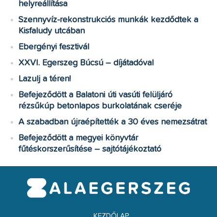
helyreállítása
Szennyvíz-rekonstrukciós munkák kezdődtek a
Kisfaludy utcában
Ebergényi fesztivál
XXVI. Egerszeg Búcsú – díjátadóval
Lazulj a téren!
Befejeződött a Balatoni úti vasúti felüljáró
rézsűkúp betonlapos burkolatának cseréje
A szabadban újraépítették a 30 éves nemezsátrat
Befejeződött a megyei könyvtár
fűtéskorszerűsítése – sajtótájékoztató
KEZDŐLAP