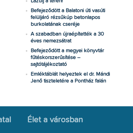
Lazulj a téren!
Befejeződött a Balatoni úti vasúti
felüljáró rézsűkúp betonlapos
burkolatának cseréje
A szabadban újraépítették a 30
éves nemezsátrat
Befejeződött a megyei könyvtár
fűtéskorszerűsítése –
sajtótájékoztató
Emléktáblát helyeztek el dr. Mándi
Jenő tiszteletére a Pontház falán
tal
Élet a városban