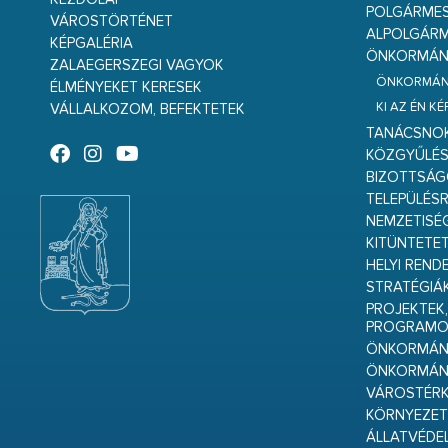
POLGÁRME
VÁROSTÖRTÉNET
ALPOLGÁRM
KÉPGALÉRIA
ÖNKORMÁNY
ZALAEGERSZEGI VAGYOK
ÖNKORMÁNY
ÉLMÉNYEKET KERESEK
KI AZ ÉN K
VÁLLALKOZOM, BEFEKTETEK
TANÁCSNO
KÖZGYŰLÉ
BIZOTTSÁ
TELEPÜLÉS
NEMZETISÉ
KITÜNTETET
HELYI REND
STRATÉGIÁ
PROJEKTEK,
PROGRAMO
ÖNKORMÁNY
ÖNKORMÁN
VÁROSTÉRK
KÖRNYEZET
ÁLLATVÉDE