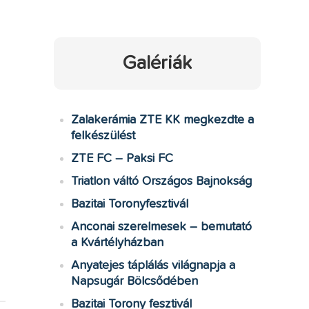
Galériák
Zalakerámia ZTE KK megkezdte a
felkészülést
ZTE FC – Paksi FC
Triatlon váltó Országos Bajnokság
Bazitai Toronyfesztivál
Anconai szerelmesek – bemutató
a Kvártélyházban
Anyatejes táplálás világnapja a
Napsugár Bölcsődében
Bazitai Torony fesztivál