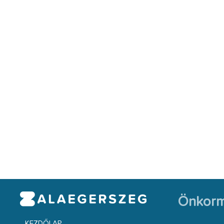
Önkorm
KEZDŐLAP