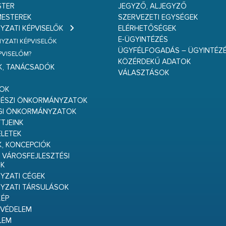
STER
JEGYZŐ, ALJEGYZŐ
ESTEREK
SZERVEZETI EGYSÉGEK
ZATI KÉPVISELŐK
ELÉRHETŐSÉGEK
E-ÜGYINTÉZÉS
ZATI KÉPVISELŐK
ÜGYFÉLFOGADÁS – ÜGYINTÉZ
ÉPVISELŐM?
KÖZÉRDEKŰ ADATOK
K, TANÁCSADÓK
VÁLASZTÁSOK
S
GOK
RÉSZI ÖNKORMÁNYZATOK
GI ÖNKORMÁNYZATOK
TJEINK
ELETEK
K, KONCEPCIÓK
 VÁROSFEJLESZTÉSI
K
ZATI CÉGEK
YZATI TÁRSULÁSOK
ÉP
VÉDELEM
LEM