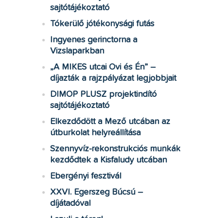
sajtótájékoztató
Tókerülő jótékonysági futás
Ingyenes gerinctorna a
Vizslaparkban
„A MIKES utcai Ovi és Én” –
díjazták a rajzpályázat legjobbjait
DIMOP PLUSZ projektindító
sajtótájékoztató
Elkezdődött a Mező utcában az
útburkolat helyreállítása
Szennyvíz-rekonstrukciós munkák
kezdődtek a Kisfaludy utcában
Ebergényi fesztivál
XXVI. Egerszeg Búcsú –
díjátadóval