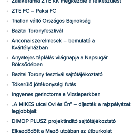
Zalakerámia ZTE KK megkezdte a felkészülést
ZTE FC – Paksi FC
Triatlon váltó Országos Bajnokság
Bazitai Toronyfesztivál
Anconai szerelmesek – bemutató a
Kvártélyházban
Anyatejes táplálás világnapja a Napsugár
Bölcsődében
Bazitai Torony fesztivál sajtótájékoztató
Tókerülő jótékonysági futás
Ingyenes gerinctorna a Vizslaparkban
„A MIKES utcai Ovi és Én” – díjazták a rajzpályázat
legjobbjait
DIMOP PLUSZ projektindító sajtótájékoztató
Elkezdődött a Mező utcában az útburkolat