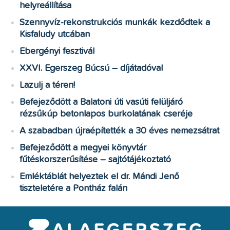
helyreállítása
Szennyvíz-rekonstrukciós munkák kezdődtek a
Kisfaludy utcában
Ebergényi fesztivál
XXVI. Egerszeg Búcsú – díjátadóval
Lazulj a téren!
Befejeződött a Balatoni úti vasúti felüljáró
rézsűkúp betonlapos burkolatának cseréje
A szabadban újraépítették a 30 éves nemezsátrat
Befejeződött a megyei könyvtár
fűtéskorszerűsítése – sajtótájékoztató
Emléktáblát helyeztek el dr. Mándi Jenő
tiszteletére a Pontház falán