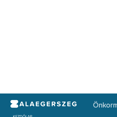
Önkorm
KEZDŐLAP