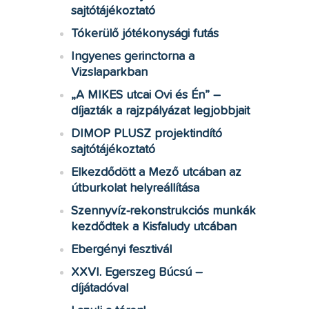
sajtótájékoztató
Tókerülő jótékonysági futás
Ingyenes gerinctorna a
Vizslaparkban
„A MIKES utcai Ovi és Én” –
díjazták a rajzpályázat legjobbjait
DIMOP PLUSZ projektindító
sajtótájékoztató
Elkezdődött a Mező utcában az
útburkolat helyreállítása
Szennyvíz-rekonstrukciós munkák
kezdődtek a Kisfaludy utcában
Ebergényi fesztivál
XXVI. Egerszeg Búcsú –
díjátadóval