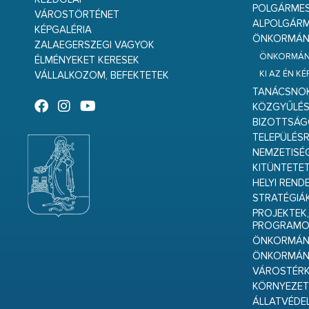
POLGÁRME
VÁROSTÖRTÉNET
ALPOLGÁRM
KÉPGALÉRIA
ÖNKORMÁNY
ZALAEGERSZEGI VAGYOK
ÖNKORMÁNY
ÉLMÉNYEKET KERESEK
KI AZ ÉN K
VÁLLALKOZOM, BEFEKTETEK
TANÁCSNO
KÖZGYŰLÉ
BIZOTTSÁ
TELEPÜLÉS
NEMZETISÉ
KITÜNTETET
HELYI REND
STRATÉGIÁ
PROJEKTEK,
PROGRAMO
ÖNKORMÁNY
ÖNKORMÁN
VÁROSTÉRK
KÖRNYEZET
ÁLLATVÉDE