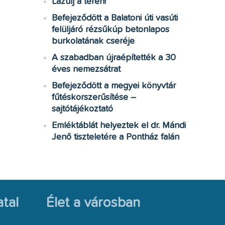
Lazulj a téren!
Befejeződött a Balatoni úti vasúti
felüljáró rézsűkúp betonlapos
burkolatának cseréje
A szabadban újraépítették a 30
éves nemezsátrat
Befejeződött a megyei könyvtár
fűtéskorszerűsítése –
sajtótájékoztató
Emléktáblát helyeztek el dr. Mándi
Jenő tiszteletére a Pontház falán
tal
Élet a városban