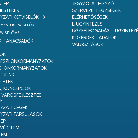
STER
JEGYZŐ, ALJEGYZŐ
ESTEREK
SZERVEZETI EGYSÉGEK
ZATI KÉPVISELŐK
ELÉRHETŐSÉGEK
E-ÜGYINTÉZÉS
ZATI KÉPVISELŐK
ÜGYFÉLFOGADÁS – ÜGYINTÉZ
ÉPVISELŐM?
KÖZÉRDEKŰ ADATOK
K, TANÁCSADÓK
VÁLASZTÁSOK
S
GOK
RÉSZI ÖNKORMÁNYZATOK
GI ÖNKORMÁNYZATOK
TJEINK
ELETEK
K, KONCEPCIÓK
 VÁROSFEJLESZTÉSI
K
ZATI CÉGEK
YZATI TÁRSULÁSOK
ÉP
VÉDELEM
LEM