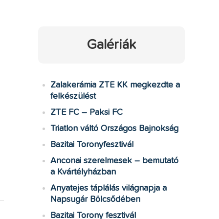
Galériák
Zalakerámia ZTE KK megkezdte a
felkészülést
ZTE FC – Paksi FC
Triatlon váltó Országos Bajnokság
Bazitai Toronyfesztivál
Anconai szerelmesek – bemutató
a Kvártélyházban
Anyatejes táplálás világnapja a
Napsugár Bölcsődében
Bazitai Torony fesztivál