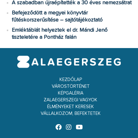
A szabadban újraépítették a 30 éves nemezsátrat
Befejeződött a megyei könyvtár
fűtéskorszerűsítése – sajtótájékoztató
Emléktáblát helyeztek el dr. Mándi Jenő
tiszteletére a Pontház falán
KEZDŐLAP
VÁROSTÖRTÉNET
KÉPGALÉRIA
ZALAEGERSZEGI VAGYOK
ÉLMÉNYEKET KERESEK
VÁLLALKOZOM, BEFEKTETEK