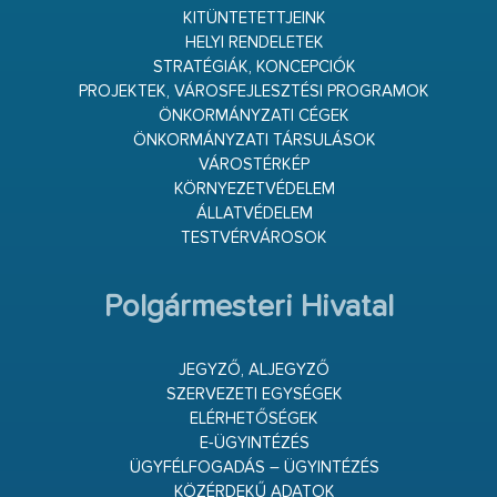
KITÜNTETETTJEINK
HELYI RENDELETEK
STRATÉGIÁK, KONCEPCIÓK
PROJEKTEK, VÁROSFEJLESZTÉSI PROGRAMOK
ÖNKORMÁNYZATI CÉGEK
ÖNKORMÁNYZATI TÁRSULÁSOK
VÁROSTÉRKÉP
KÖRNYEZETVÉDELEM
ÁLLATVÉDELEM
TESTVÉRVÁROSOK
Polgármesteri Hivatal
JEGYZŐ, ALJEGYZŐ
SZERVEZETI EGYSÉGEK
ELÉRHETŐSÉGEK
E-ÜGYINTÉZÉS
ÜGYFÉLFOGADÁS – ÜGYINTÉZÉS
KÖZÉRDEKŰ ADATOK