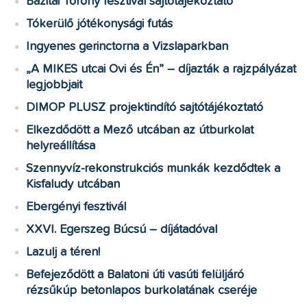
Bazitai Torony fesztivál sajtótájékoztató
Tókerülő jótékonysági futás
Ingyenes gerinctorna a Vizslaparkban
„A MIKES utcai Ovi és Én” – díjazták a rajzpályázat
legjobbjait
DIMOP PLUSZ projektindító sajtótájékoztató
Elkezdődött a Mező utcában az útburkolat
helyreállítása
Szennyvíz-rekonstrukciós munkák kezdődtek a
Kisfaludy utcában
Ebergényi fesztivál
XXVI. Egerszeg Búcsú – díjátadóval
Lazulj a téren!
Befejeződött a Balatoni úti vasúti felüljáró
rézsűkúp betonlapos burkolatának cseréje