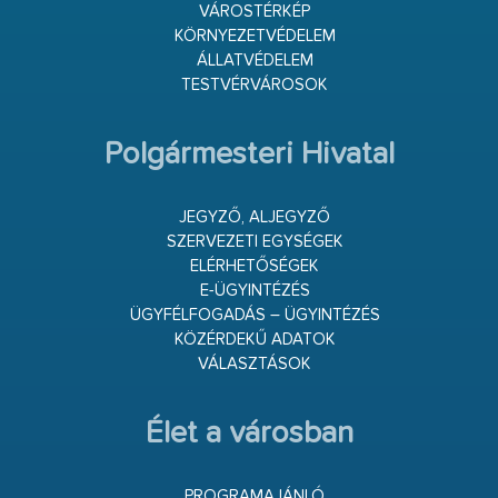
VÁROSTÉRKÉP
KÖRNYEZETVÉDELEM
ÁLLATVÉDELEM
TESTVÉRVÁROSOK
Polgármesteri Hivatal
JEGYZŐ, ALJEGYZŐ
SZERVEZETI EGYSÉGEK
ELÉRHETŐSÉGEK
E-ÜGYINTÉZÉS
ÜGYFÉLFOGADÁS – ÜGYINTÉZÉS
KÖZÉRDEKŰ ADATOK
VÁLASZTÁSOK
Élet a városban
PROGRAMAJÁNLÓ