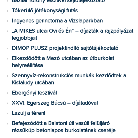
Bazitai Torony fesztivál sajtótájékoztató
Tókerülő jótékonysági futás
Ingyenes gerinctorna a Vizslaparkban
„A MIKES utcai Ovi és Én” – díjazták a rajzpályázat
legjobbjait
DIMOP PLUSZ projektindító sajtótájékoztató
Elkezdődött a Mező utcában az útburkolat
helyreállítása
Szennyvíz-rekonstrukciós munkák kezdődtek a
Kisfaludy utcában
Ebergényi fesztivál
XXVI. Egerszeg Búcsú – díjátadóval
Lazulj a téren!
Befejeződött a Balatoni úti vasúti felüljáró
rézsűkúp betonlapos burkolatának cseréje