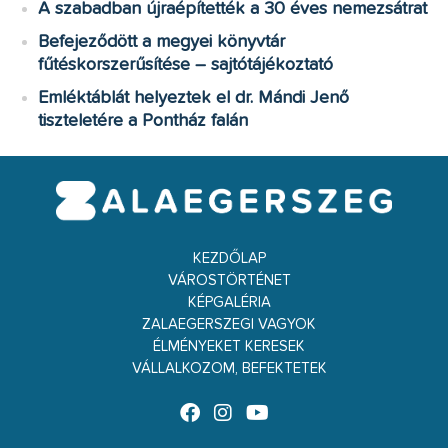
A szabadban újraépítették a 30 éves nemezsátrat
Befejeződött a megyei könyvtár
fűtéskorszerűsítése – sajtótájékoztató
Emléktáblát helyeztek el dr. Mándi Jenő
tiszteletére a Pontház falán
KEZDŐLAP
VÁROSTÖRTÉNET
KÉPGALÉRIA
ZALAEGERSZEGI VAGYOK
ÉLMÉNYEKET KERESEK
VÁLLALKOZOM, BEFEKTETEK