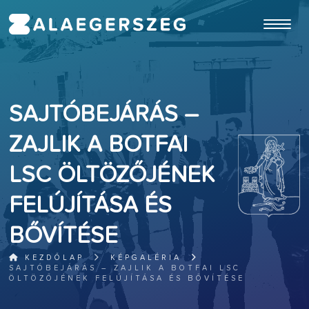
ugrás a fő tartalomhoz
SAJTÓBEJÁRÁS –
ZAJLIK A BOTFAI
LSC ÖLTÖZŐJÉNEK
FELÚJÍTÁSA ÉS
BŐVÍTÉSE
KEZDŐLAP
KÉPGALÉRIA
SAJTÓBEJÁRÁS – ZAJLIK A BOTFAI LSC
ÖLTÖZŐJÉNEK FELÚJÍTÁSA ÉS BŐVÍTÉSE