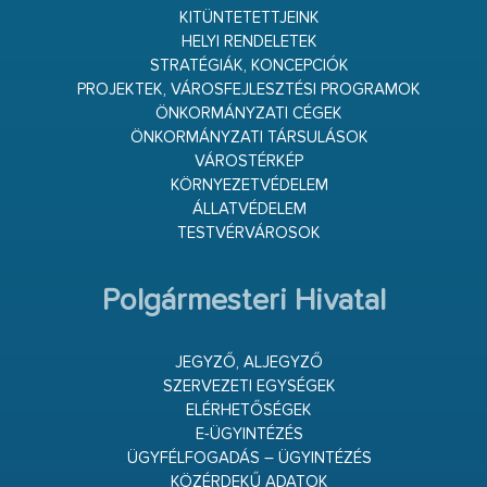
KITÜNTETETTJEINK
HELYI RENDELETEK
STRATÉGIÁK, KONCEPCIÓK
PROJEKTEK, VÁROSFEJLESZTÉSI PROGRAMOK
ÖNKORMÁNYZATI CÉGEK
ÖNKORMÁNYZATI TÁRSULÁSOK
VÁROSTÉRKÉP
KÖRNYEZETVÉDELEM
ÁLLATVÉDELEM
TESTVÉRVÁROSOK
Polgármesteri Hivatal
JEGYZŐ, ALJEGYZŐ
SZERVEZETI EGYSÉGEK
ELÉRHETŐSÉGEK
E-ÜGYINTÉZÉS
ÜGYFÉLFOGADÁS – ÜGYINTÉZÉS
KÖZÉRDEKŰ ADATOK