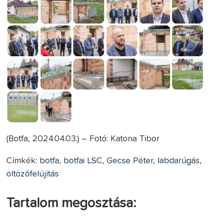
(Botfa, 2024.04.03.) – Fotó: Katona Tibor
Címkék:
botfa
,
botfai LSC
,
Gecse Péter
,
labdarúgás
,
öltözőfelújítás
Tartalom megosztása: