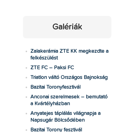
Galériák
Zalakerámia ZTE KK megkezdte a
felkészülést
ZTE FC – Paksi FC
Triatlon váltó Országos Bajnokság
Bazitai Toronyfesztivál
Anconai szerelmesek – bemutató
a Kvártélyházban
Anyatejes táplálás világnapja a
Napsugár Bölcsődében
Bazitai Torony fesztivál