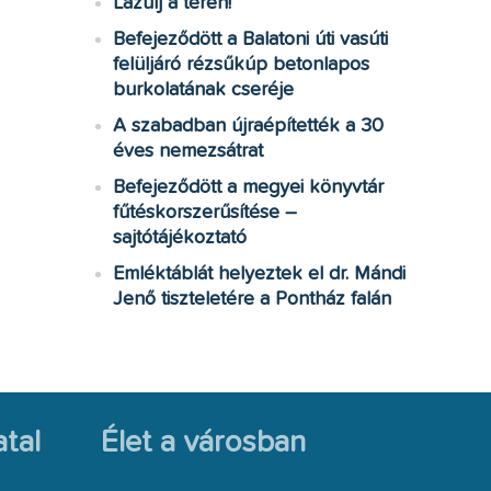
Lazulj a téren!
Befejeződött a Balatoni úti vasúti
felüljáró rézsűkúp betonlapos
burkolatának cseréje
A szabadban újraépítették a 30
éves nemezsátrat
Befejeződött a megyei könyvtár
fűtéskorszerűsítése –
sajtótájékoztató
Emléktáblát helyeztek el dr. Mándi
Jenő tiszteletére a Pontház falán
tal
Élet a városban