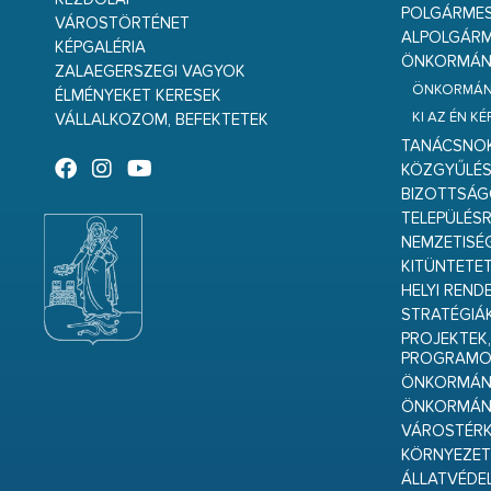
POLGÁRME
VÁROSTÖRTÉNET
ALPOLGÁRM
KÉPGALÉRIA
ÖNKORMÁNY
ZALAEGERSZEGI VAGYOK
ÖNKORMÁNY
ÉLMÉNYEKET KERESEK
KI AZ ÉN K
VÁLLALKOZOM, BEFEKTETEK
TANÁCSNO
KÖZGYŰLÉ
BIZOTTSÁ
TELEPÜLÉS
NEMZETISÉ
KITÜNTETET
HELYI REND
STRATÉGIÁ
PROJEKTEK,
PROGRAMO
ÖNKORMÁNY
ÖNKORMÁN
VÁROSTÉRK
KÖRNYEZET
ÁLLATVÉDE