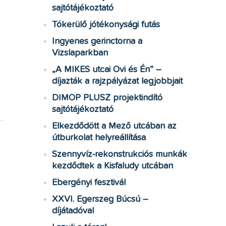
sajtótájékoztató
Tókerülő jótékonysági futás
Ingyenes gerinctorna a
Vizslaparkban
„A MIKES utcai Ovi és Én” –
díjazták a rajzpályázat legjobbjait
DIMOP PLUSZ projektindító
sajtótájékoztató
Elkezdődött a Mező utcában az
útburkolat helyreállítása
Szennyvíz-rekonstrukciós munkák
kezdődtek a Kisfaludy utcában
Ebergényi fesztivál
XXVI. Egerszeg Búcsú –
díjátadóval