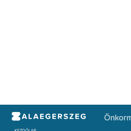
Önkorm
KEZDŐLAP