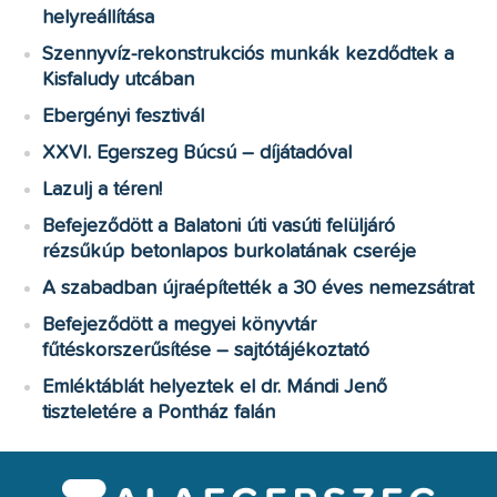
helyreállítása
Szennyvíz-rekonstrukciós munkák kezdődtek a
Kisfaludy utcában
Ebergényi fesztivál
XXVI. Egerszeg Búcsú – díjátadóval
Lazulj a téren!
Befejeződött a Balatoni úti vasúti felüljáró
rézsűkúp betonlapos burkolatának cseréje
A szabadban újraépítették a 30 éves nemezsátrat
Befejeződött a megyei könyvtár
fűtéskorszerűsítése – sajtótájékoztató
Emléktáblát helyeztek el dr. Mándi Jenő
tiszteletére a Pontház falán