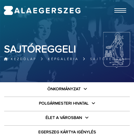
ugrás a fő tartalomhoz
SAJTÓREGGELI
KEZDŐLAP
KÉPGALÉRIA
SAJTÓREGGELI
ÖNKORMÁNYZAT
POLGÁRMESTERI HIVATAL
ÉLET A VÁROSBAN
EGERSZEG KÁRTYA IGÉNYLÉS