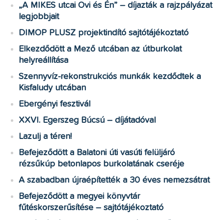
„A MIKES utcai Ovi és Én” – díjazták a rajzpályázat
legjobbjait
DIMOP PLUSZ projektindító sajtótájékoztató
Elkezdődött a Mező utcában az útburkolat
helyreállítása
Szennyvíz-rekonstrukciós munkák kezdődtek a
Kisfaludy utcában
Ebergényi fesztivál
XXVI. Egerszeg Búcsú – díjátadóval
Lazulj a téren!
Befejeződött a Balatoni úti vasúti felüljáró
rézsűkúp betonlapos burkolatának cseréje
A szabadban újraépítették a 30 éves nemezsátrat
Befejeződött a megyei könyvtár
fűtéskorszerűsítése – sajtótájékoztató