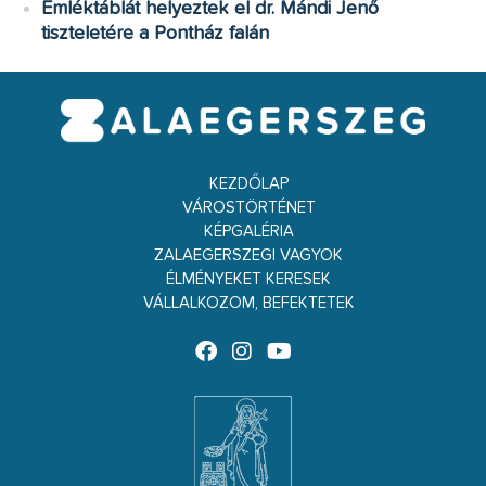
Emléktáblát helyeztek el dr. Mándi Jenő
tiszteletére a Pontház falán
KEZDŐLAP
VÁROSTÖRTÉNET
KÉPGALÉRIA
ZALAEGERSZEGI VAGYOK
ÉLMÉNYEKET KERESEK
VÁLLALKOZOM, BEFEKTETEK