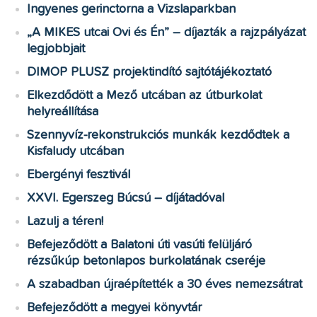
Ingyenes gerinctorna a Vizslaparkban
„A MIKES utcai Ovi és Én” – díjazták a rajzpályázat
legjobbjait
DIMOP PLUSZ projektindító sajtótájékoztató
Elkezdődött a Mező utcában az útburkolat
helyreállítása
Szennyvíz-rekonstrukciós munkák kezdődtek a
Kisfaludy utcában
Ebergényi fesztivál
XXVI. Egerszeg Búcsú – díjátadóval
Lazulj a téren!
Befejeződött a Balatoni úti vasúti felüljáró
rézsűkúp betonlapos burkolatának cseréje
A szabadban újraépítették a 30 éves nemezsátrat
Befejeződött a megyei könyvtár